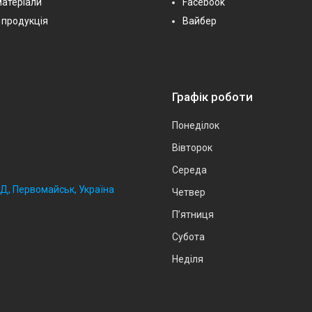
матеріали
Facebook
 продукція
Вайбер
Графік роботи
Понеділок
Вівторок
Середа
2Д, Первомайськ, Україна
Четвер
Пʼятниця
Субота
Неділя