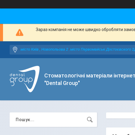
Зараз компанія не може швидко обробляти замовл
місто Київ , Новопольова 2 .місто Первомайськ Достоєвского 2
Стоматологічні матеріали інтерне
"Dental Group"