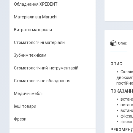
Обладнання XPEDENT
Матеріали від Maruchi
Витратні матеріали
Стоматологічні матеріали
Опис
Зубним технікам
ОПИС:
Стоматологічний інструментарій
Склоі
двокомпо
Стоматологічне обладнання
постійно
ПОКАЗАНН
Медичні меблі
встано
встан
Інші товари
встано
фікса
Фрези
фіксац
РЕКОМЕНД