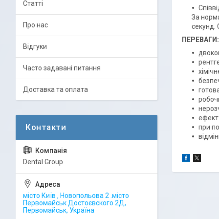
Статті
Співві
За норм
Про нас
секунд. 
ПЕРЕВАГИ:
Відгуки
двоко
рентг
Часто задавані питання
хімічн
безпе
Доставка та оплата
готов
робоч
нерозч
ефект
при по
відмін
Dental Group
місто Київ , Новопольова 2 .місто
Первомайськ Достоєвского 2Д,
Первомайськ, Україна