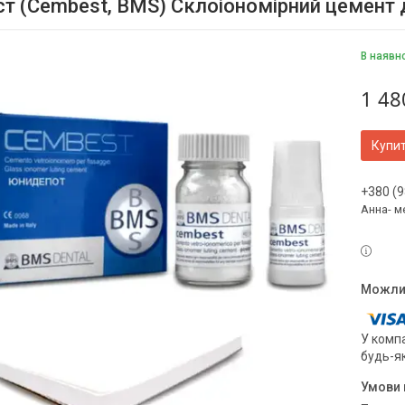
т (Cembest, BMS) Склоіономірний цемент дл
В наявн
1 48
Купи
+380 (9
Анна- м
У компа
будь-я