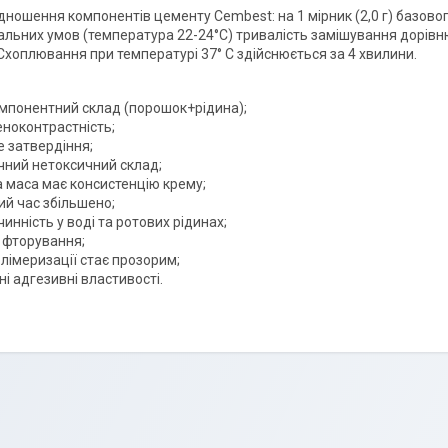
дношення компонентів цементу Cembest: на 1 мірник (2,0 г) базовог
альних умов (температура 22-24°C) тривалість замішування дорівню
Схоплювання при температурі 37° C здійснюється за 4 хвилини.
мпонентний склад (порошок+рідина);
еноконтрастність;
е затвердіння;
чний нетоксичний склад;
а маса має консистенцію крему;
ий час збільшено;
инність у воді та ротових рідинах;
 фторування;
лімеризації стає прозорим;
ні адгезивні властивості.