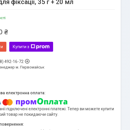
я фіксації, 35 г + 20 мл
ості
0 ₴
ти
Купити з
8) 492-16-72
енеджер м. Первомайськ
нії підключені електронні платежі. Тепер ви можете купити
кий товар не покидаючи сайту.