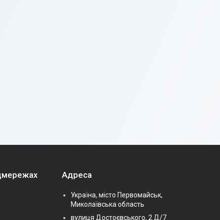
оцмережах
Адреса
Україна, місто Первомайськ,
Миколаївська область
вулиця Достоєвського, 2 Д/7