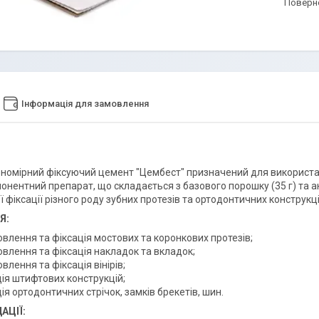
поверн
Інформація для замовлення
ономірний фіксуючий цемент "Цембест" призначений для використан
нентний препарат, що складається з базового порошку (35 г) та ак
ї фіксації різного роду зубних протезів та ортодонтичних конструкці
Я:
влення та фіксація мостових та коронкових протезів;
овлення та фіксація накладок та вкладок;
влення та фіксація вінірів;
ція штифтових конструкцій;
ія ортодонтичних стрічок, замків брекетів, шин.
АЦІЇ: