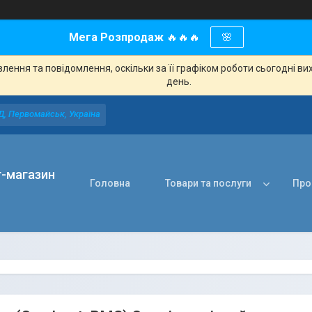
Мега Розпродаж
🔥🔥🔥
🌸
ення та повідомлення, оскільки за її графіком роботи сьогодні в
день.
Д, Первомайськ, Україна
т-магазин
Головна
Товари та послуги
Про