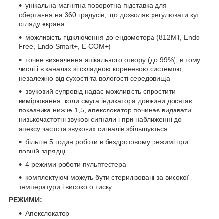
унікальна магнітна поворотна підставка для
обертання на 360 градусів, що дозволяє регулювати кут
огляду екрана
можливість підключення до ендомотора (812MT, Endo
Free, Endo Smart+, E-COM+)
точне визначення апікального отвору (до 99%), в тому
числі і в каналах зі складною кореневою системою,
незалежно від сухості та вологості середовища
звуковий супровід надає можливість спростити
вимірювання: коли смуга індикатора довжини досягає
показника нижче 1,5, апекслокатор починає видавати
низькочастотні звукові сигнали і при наближенні до
апексу частота звукових сигналів збільшується
більше 5 годин роботи в бездротовому режимі при
повній зарядці
4 режими роботи пульптестера
комплектуючі можуть бути стерилізовані за високої
температури і високого тиску
РЕЖИМИ:
Апекслокатор