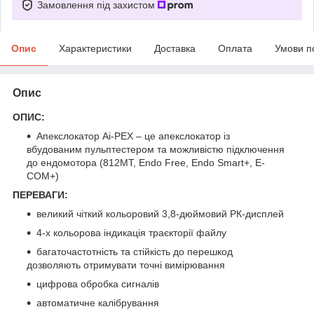
Замовлення під захистом
Опис
Характеристики
Доставка
Оплата
Умови п
Опис
ОПИС:
Апекслокатор Ai-PEX – це апекслокатор із
вбудованим пульптестером та можливістю підключення
до ендомотора (812MT, Endo Free, Endo Smart+, E-
COM+)
ПЕРЕВАГИ:
великий чіткий кольоровий 3,8-дюймовий РК-дисплей
4-х кольорова індикація траєкторії файлу
багаточастотність та стійкість до перешкод
дозволяють отримувати точні вимірювання
цифрова обробка сигналів
автоматичне калібрування