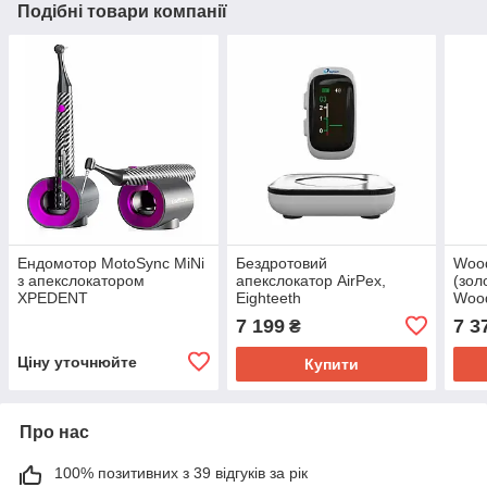
Подібні товари компанії
Ендомотор MotoSync MiNi
Бездротовий
Wood
з апекслокатором
апекслокатор AirPex,
(зол
XPEDENT
Eighteeth
Woo
7 199
7 3
₴
Ціну уточнюйте
Купити
Про нас
100% позитивних з 39 відгуків за рік