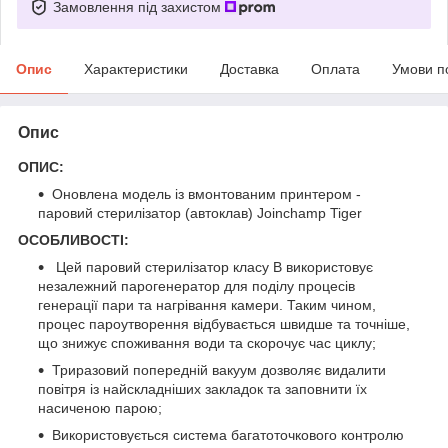
Замовлення під захистом
Опис
Характеристики
Доставка
Оплата
Умови п
Опис
ОПИС:
Оновлена модель із вмонтованим принтером -
паровий стерилізатор (автоклав) Joinchamp Tiger
ОСОБЛИВОСТІ:
Цей паровий стерилізатор класу B використовує
незалежний парогенератор для поділу процесів
генерації пари та нагрівання камери. Таким чином,
процес пароутворення відбувається швидше та точніше,
що знижує споживання води та скорочує час циклу;
Триразовий попередній вакуум дозволяє видалити
повітря із найскладніших закладок та заповнити їх
насиченою парою;
Використовується система багатоточкового контролю