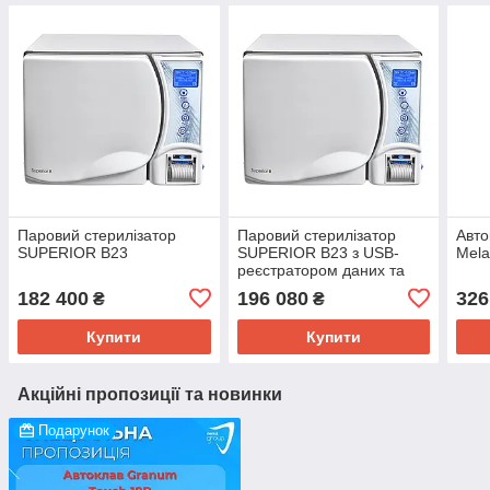
Паровий стерилізатор
Паровий стерилізатор
Авто
SUPERIOR B23
SUPERIOR B23 з USB-
Mel
реєстратором даних та
системою очищення води
182 400
196 080
326
₴
₴
ROSI
Купити
Купити
Акційні пропозиції та новинки
Подарунок