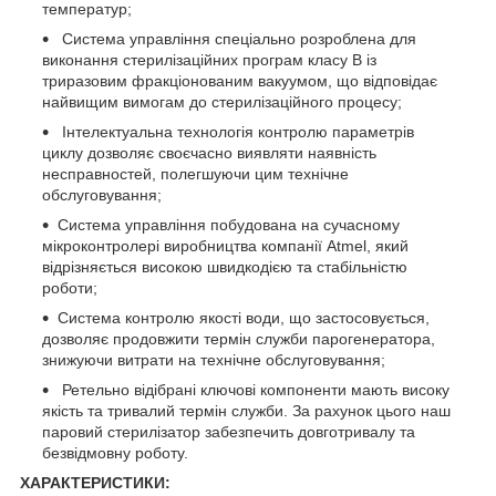
температур;
Система управління спеціально розроблена для
виконання стерилізаційних програм класу В із
триразовим фракціонованим вакуумом, що відповідає
найвищим вимогам до стерилізаційного процесу;
Інтелектуальна технологія контролю параметрів
циклу дозволяє своєчасно виявляти наявність
несправностей, полегшуючи цим технічне
обслуговування;
Система управління побудована на сучасному
мікроконтролері виробництва компанії Atmel, який
відрізняється високою швидкодією та стабільністю
роботи;
Система контролю якості води, що застосовується,
дозволяє продовжити термін служби парогенератора,
знижуючи витрати на технічне обслуговування;
Ретельно відібрані ключові компоненти мають високу
якість та тривалий термін служби. За рахунок цього наш
паровий стерилізатор забезпечить довготривалу та
безвідмовну роботу.
ХАРАКТЕРИСТИКИ: