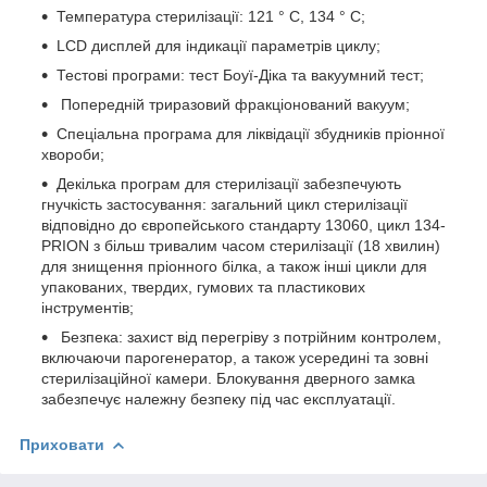
Температура стерилізації: 121 ° C, 134 ° C;
LCD дисплей для індикації параметрів циклу;
Тестові програми: тест Боуї-Діка та вакуумний тест;
Попередній триразовий фракціонований вакуум;
Спеціальна програма для ліквідації збудників пріонної
хвороби;
Декілька програм для стерилізації забезпечують
гнучкість застосування: загальний цикл стерилізації
відповідно до європейського стандарту 13060, цикл 134-
PRION з більш тривалим часом стерилізації (18 хвилин)
для знищення пріонного білка, а також інші цикли для
упакованих, твердих, гумових та пластикових
інструментів;
Безпека: захист від перегріву з потрійним контролем,
включаючи парогенератор, а також усередині та зовні
стерилізаційної камери. Блокування дверного замка
забезпечує належну безпеку під час експлуатації.
Приховати