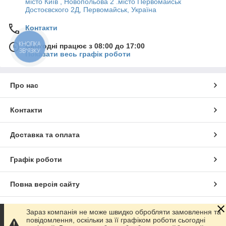
місто Київ , Новопольова 2 .місто Первомайськ
Достоєвского 2Д, Первомайськ, Україна
Контакти
КНОПКА
Сьогодні працює з 08:00 до 17:00
ЗВ'ЯЗКУ
Показати весь графік роботи
Про нас
Контакти
Доставка та оплата
Графік роботи
Повна версія сайту
Сайт створено на маркетплейсі
Prom.ua
Зараз компанія не може швидко обробляти замовлення та
повідомлення, оскільки за її графіком роботи сьогодні