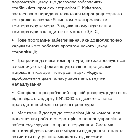
параметрів циклу, що дозволяє забезпечити
стабільність процесу стерилізації. Крім того,
застосована передова технологія мікропроцесорного
контролю дозволяє більш точно контролювати
температуру камери. Завдяки цьому відхилення
температури знаходиться в межах ±0,5°C;
Нове програмне забезпечення, яке дозволяє точно
керувати його роботою протягом усього циклу
стерилізації;
Прецизійні датчики температури, що застосовуються,
забезпечують ефективне управління процесами
нагрівання камери і генерації пари. Модуль
відображення дати та часу забезпечує гнучке
налаштування;
Спеціально розроблений верхній резервуар для води
відповідає стандарту EN13060 та дозволяє легко
проводити необхідні сервісні процедури;
Має гарний доступ до стерилізаційної камери для
полегшення роботи операторів, а панель управління
забезпечує зручне та просте керування. Система
вентиляції дозволяє оптимізувати відведення тепла та
захистити внутрішні компоненти від високих