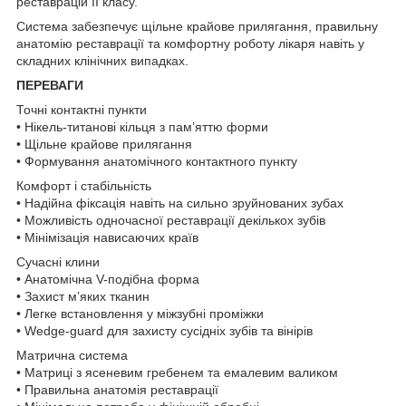
реставрацій II класу.
Система забезпечує щільне крайове прилягання, правильну
анатомію реставрації та комфортну роботу лікаря навіть у
складних клінічних випадках.
ПЕРЕВАГИ
Точні контактні пункти
• Нікель-титанові кільця з пам’яттю форми
• Щільне крайове прилягання
• Формування анатомічного контактного пункту
Комфорт і стабільність
• Надійна фіксація навіть на сильно зруйнованих зубах
• Можливість одночасної реставрації декількох зубів
• Мінімізація нависаючих країв
Сучасні клини
• Анатомічна V-подібна форма
• Захист м’яких тканин
• Легке встановлення у міжзубні проміжки
• Wedge-guard для захисту сусідніх зубів та вінірів
Матрична система
• Матриці з ясеневим гребенем та емалевим валиком
• Правильна анатомія реставрації