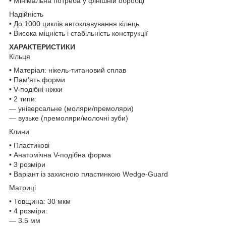
• Мінімальна потреба у фінішній обробці
Надійність
• До 1000 циклів автоклавування кілець
• Висока міцність і стабільність конструкції
ХАРАКТЕРИСТИКИ
Кільця
• Матеріал: нікель-титановий сплав
• Пам’ять форми
• V-подібні ніжки
• 2 типи:
— універсальне (моляри/премоляри)
— вузьке (премоляри/молочні зуби)
Клини
• Пластикові
• Анатомічна V-подібна форма
• 3 розміри
• Варіант із захисною пластинкою Wedge-Guard
Матриці
• Товщина: 30 мкм
• 4 розміри:
— 3.5 мм