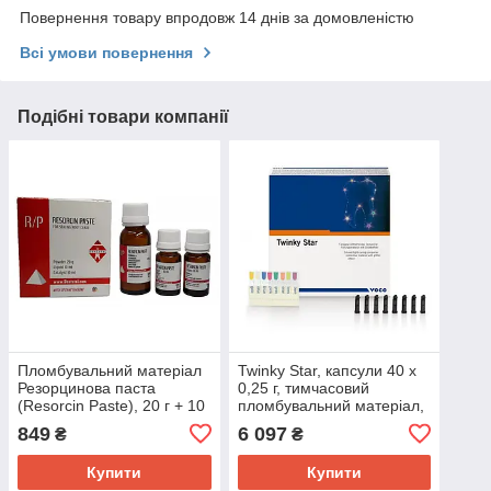
Повернення товару впродовж 14 днів за домовленістю
Всі умови повернення
Подібні товари компанії
Пломбувальний матеріал
Twinky Star, капсули 40 х
Резорцинова паста
0,25 г, тимчасовий
(Resorcin Paste), 20 г + 10
пломбувальний матеріал,
мл + 10 мл, Dentstal
Voco
849
6 097
₴
₴
Купити
Купити