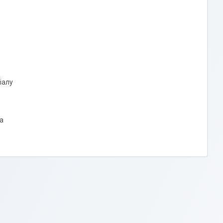
іалу
ла