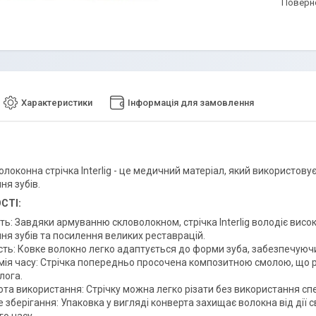
поверн
Характеристики
Інформація для замовлення
локонна стрічка Interlig - це медичний матеріал, який використовує
ня зубів.
СТІ:
ть: Завдяки армуванню скловолокном, стрічка Interlig володіє висо
ня зубів та посилення великих реставрацій.
сть: Ковке волокно легко адаптується до форми зуба, забезпечуючи
мія часу: Стрічка попередньо просочена композитною смолою, що р
лога.
ота використання: Стрічку можна легко різати без використання сп
 зберігання: Упаковка у вигляді конверта захищає волокна від дії с