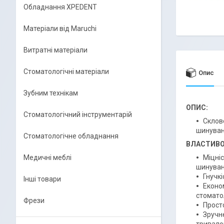
Обладнання XPEDENT
Матеріали від Maruchi
Витратні матеріали
Стоматологічні матеріали
Опис
Зубним технікам
ОПИС:
Стоматологічний інструментарій
Склово
шинуван
Стоматологічне обладнання
ВЛАСТИВО
Медичні меблі
Міцніс
шинуван
Гнучкі
Інші товари
Еконо
стомато
Фрези
Прост
Зручне