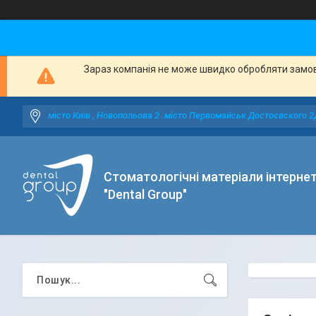
Зараз компанія не може швидко обробляти замовл
місто Київ , Новопольова 2 .місто Первомайськ Достоєвского 2
Стоматологічні матеріали інтерне
"Dental Group"