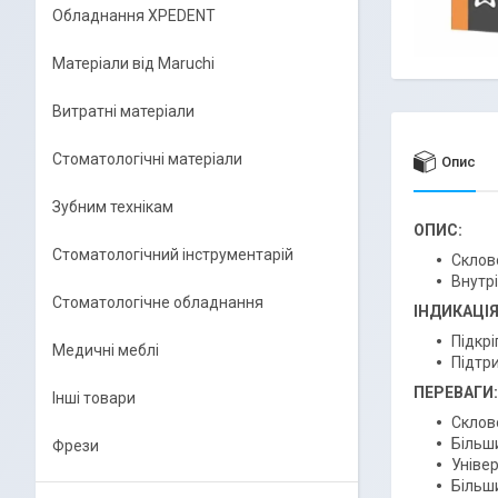
Обладнання XPEDENT
Матеріали від Maruchi
Витратні матеріали
Стоматологічні матеріали
Опис
Зубним технікам
ОПИС:
Стоматологічний інструментарій
Склов
Внутр
Стоматологічне обладнання
ІНДИКАЦІЯ
Підкрі
Медичні меблі
Підтр
ПЕРЕВАГИ:
Інші товари
Склов
Більш
Фрези
Уніве
Більш