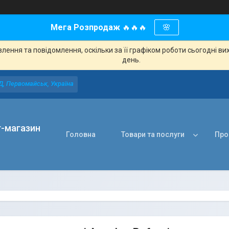
Мега Розпродаж
🔥🔥🔥
🌸
ення та повідомлення, оскільки за її графіком роботи сьогодні в
день.
Д, Первомайськ, Україна
т-магазин
Головна
Товари та послуги
Про