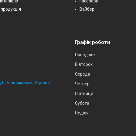
матеріали
Facebook
 продукція
Вайбер
Графік роботи
Понеділок
Вівторок
Середа
2Д, Первомайськ, Україна
Четвер
Пʼятниця
Субота
Неділя