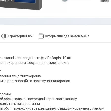
поверн
Характеристики
Інформація для замовлення
олоконні клиновидні штифти Reforpin, 10 шт
ішньокореневі аксесуари для скловолокна
:
плення тендітних коренів
имка реставрацій та протезування коронок
олокно
ий обсяг волокон всередині кореневого каналу
рсальність використання
ий обсяг волокон усередині шийного відділу кореневого каналу