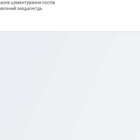
асне цементування постів
овлений заздалегідь