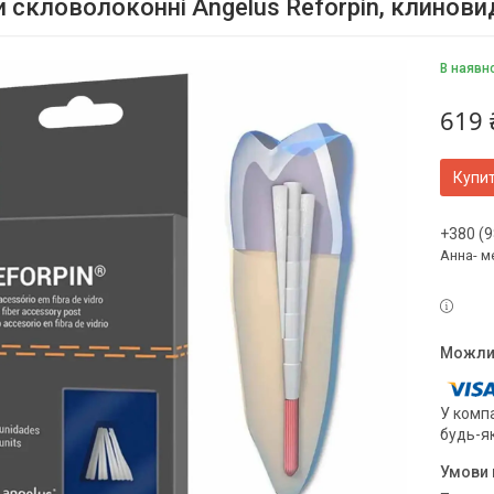
 скловолоконні Angelus Reforpin, клиновид
В наявн
619 
Купи
+380 (9
Анна- м
У компа
будь-я