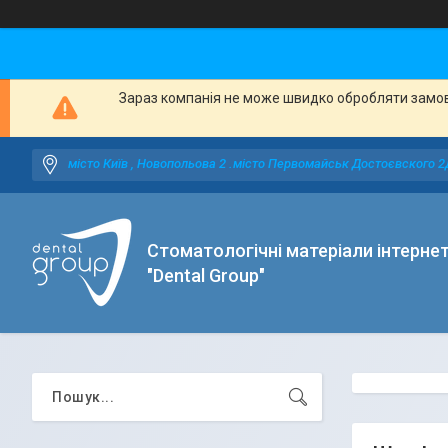
Зараз компанія не може швидко обробляти замовл
місто Київ , Новопольова 2 .місто Первомайськ Достоєвского 2
Стоматологічні матеріали інтерне
"Dental Group"