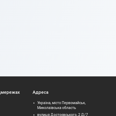
оцмережах
Адреса
Україна, місто Первомайськ,
Миколаївська область
вулиця Достоєвського, 2 Д/7