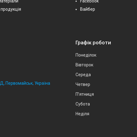
матеріали
Facebook
 продукція
Вайбер
Графік роботи
Понеділок
Вівторок
Середа
2Д, Первомайськ, Україна
Четвер
Пʼятниця
Субота
Неділя