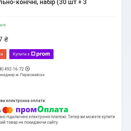
но-конічні, набір (30 шт + 3
ості
7 ₴
ти
Купити з
8) 492-16-72
енеджер м. Первомайськ
нії підключені електронні платежі. Тепер ви можете купити
кий товар не покидаючи сайту.