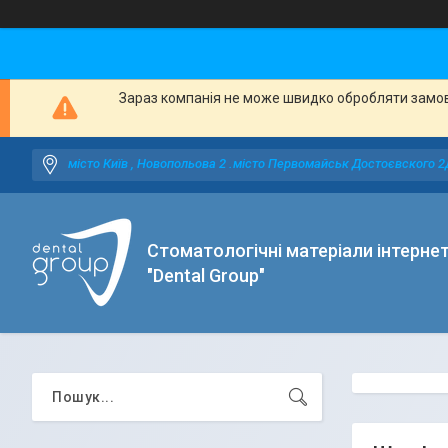
Зараз компанія не може швидко обробляти замовл
місто Київ , Новопольова 2 .місто Первомайськ Достоєвского 2
Стоматологічні матеріали інтерне
"Dental Group"