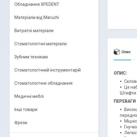
Обладнання XPEDENT
Матеріали від Maruchi
Витратні матеріали
Стоматологічні матеріали
Опис
Зубним технікам
Стоматологічний інструментарій
ОПИС:
Склов
Стоматологічне обладнання
Це наб
Штифти в
Медичні меблі
ПЕРЕВАГИ
Інші товари
Висок
передніх
Міцніс
Фрези
Гнучкі
Легкі