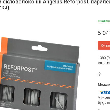
скловолоконні Angelus Reforpost, паралель
тки)
В наявн
5 04
Купи
+380 (9
Анна- м
У компа
будь-я