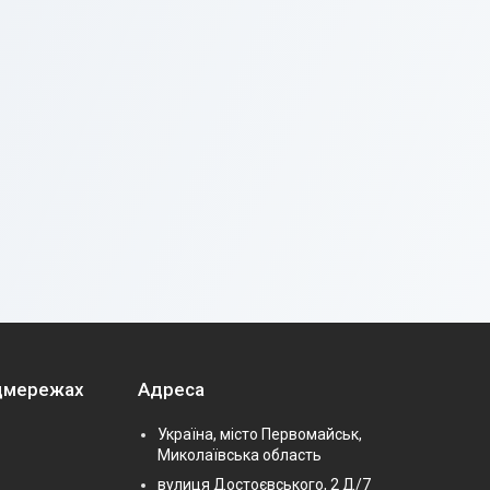
оцмережах
Адреса
Україна, місто Первомайськ,
Миколаївська область
вулиця Достоєвського, 2 Д/7