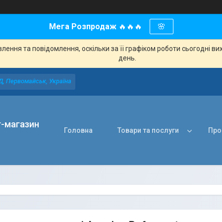
Мега Розпродаж
🔥🔥🔥
🌸
ення та повідомлення, оскільки за її графіком роботи сьогодні в
день.
Д, Первомайськ, Україна
т-магазин
Головна
Товари та послуги
Про