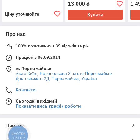
VAFU
13 000
1 4
₴
Ціну уточнюйте
Купити
Про нас
100% позитивних з 39 відгуків за рік
Працює з 06.09.2014
м. Первомайськ
місто Київ , Новопольова 2 .місто Первомайськ
Достоєвского 2Д, Первомайськ, Україна
Контакти
Сьогодні вихідний
Показати весь графік роботи
Про нас
КНОПКА
ЗВ'ЯЗКУ