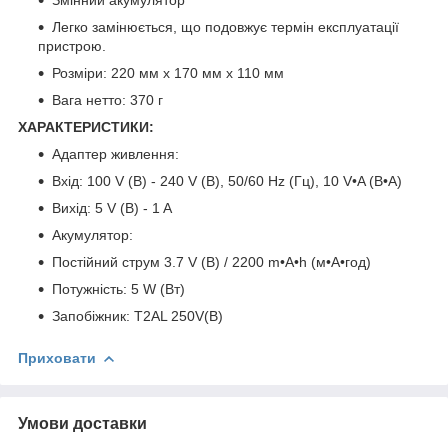
Легко замінюється, що подовжує термін експлуатації
пристрою.
Розміри: 220 мм x 170 мм x 110 мм
Вага нетто: 370 г
ХАРАКТЕРИСТИКИ:
Адаптер живлення:
Вхід: 100 V (B) - 240 V (B), 50/60 Hz (Гц), 10 V•A (B•A)
Вихід: 5 V (B) - 1 A
Акумулятор:
Постійний струм 3.7 V (B) / 2200 m•A•h (м•А•год)
Потужність: 5 W (Вт)
Запобіжник: T2AL 250V(B)
Приховати
Умови доставки