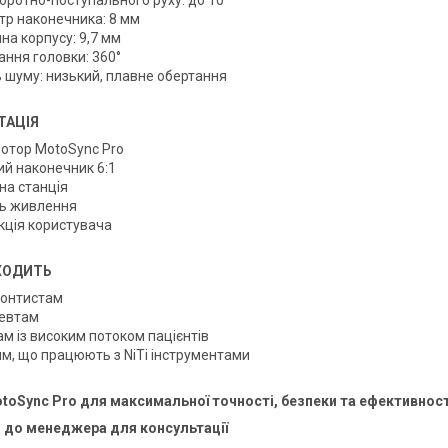
оротно-поступального руху: до 10°
тр наконечника: 8 мм
на корпусу: 9,7 мм
ання головки: 360°
ь шуму: низький, плавне обертання
ТАЦІЯ
отор MotoSync Pro
ий наконечник 6:1
на станція
ь живлення
кція користувача
ХОДИТЬ
онтистам
евтам
ам із високим потоком пацієнтів
ям, що працюють з NiTi інструментами
toSync Pro для максимальної точності, безпеки та ефективнос
 до менеджера для консультації