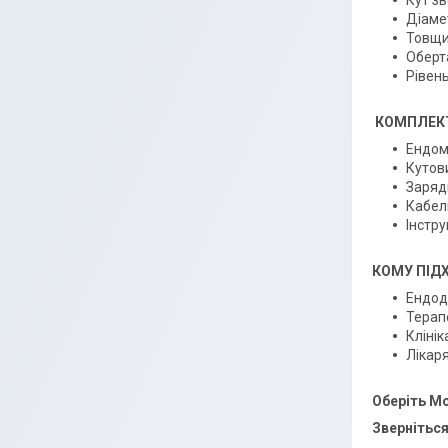
Кут зв
Діаме
Товщи
Оберт
Рівен
КОМПЛЕК
Ендом
Кутов
Заряд
Кабел
Інстру
КОМУ ПІД
Ендод
Терап
Клінік
Лікар
Оберіть Mo
Зверніться