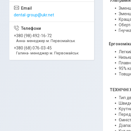
Ультраміні
Зменш
Зменш
dental-group@ukr.net
Краща
Оберт
Гнучк
+380 (98) 492-16-72
Анна- менеджер м. Первомайськ
Ергономік
+380 (68) 076-03-45
Легки
Галина- менеджер м. Первомайськ
Низьк
Плавн
95% к
Товщи
ТЕХНІЧНІ
Тип д
Швидк
Крутни
Перед
Ємніс
Діапа