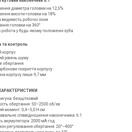
 кутовий наконечник 6:1
ення діаметра головки на 12,5%
ення висоти головки на 18%
 видимість робочої зони
ання головки на 360°
а робота у будь-якому положенні зуба
а та контроль
й корпус
ий рівень шуму
е обертання
арбонове покриття корпусу
на корпусу лише 9,7 мм
 ХАРАКТЕРИСТИКИ
вигуна: безщітковий
ість обертання: 50–2500 об/хв
й момент: 0,4–5,0 Н·см
авальне співвідношення наконечника: 6:1
ть акумулятора: 2000 мА·год
зон регулювання обертання: 20°–400°