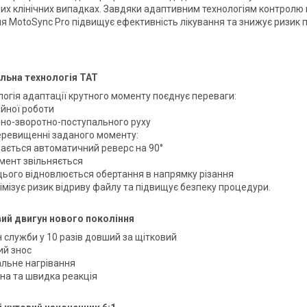
них клінічних випадках. Завдяки адаптивним технологіям контролю
ня MotoSync Pro підвищує ефективність лікування та знижує ризик 
льна технологія TAT
логія адаптації крутного моменту поєднує переваги:
ійної роботи
чно-зворотно-поступального руху
еревищенні заданого моменту:
вається автоматичний реверс на 90°
умент звільняється
 цього відновлюється обертання в напрямку різання
імізує ризик відриву файлу та підвищує безпеку процедури.
ий двигун нового покоління
 служби у 10 разів довший за щітковий
ий знос
альне нагрівання
на та швидка реакція