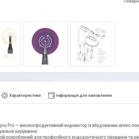
поверн
Характеристики
Інформація для замовлення
ync Pro — високопродуктивний ендомотор із вбудованим апекс-лока
туальне керування.
рій розроблений для професійного ендодонтичного лікування та заб