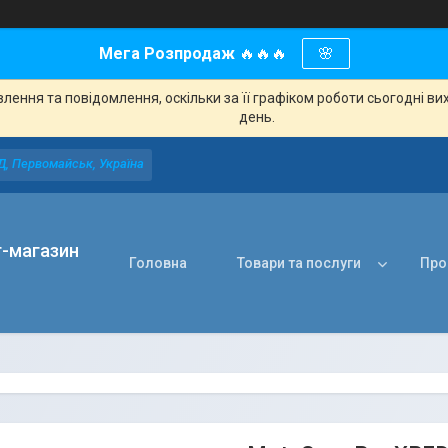
Мега Розпродаж
🔥🔥🔥
🌸
ення та повідомлення, оскільки за її графіком роботи сьогодні в
день.
Д, Первомайськ, Україна
т-магазин
Головна
Товари та послуги
Про