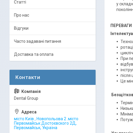
Статті
у склад
поколін
Про нас
ПЕРЕВАГИ
Відгуки
Інтелектуа
Часто задавані питання
Техно
ротац
циклі
Доставка та оплата
При п
відбу
інстр
після
Це мін
Безщітков
Dental Group
Термін
Низьк
Мінім
місто Київ , Новопольова 2 .місто
Потуж
Первомайськ Достоєвского 2Д,
Первомайськ, Україна