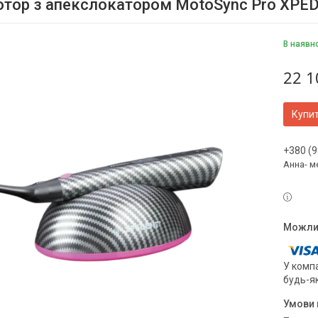
тор з апекслокатором MotoSync Pro XPE
В наявн
22 1
Купи
+380 (9
Анна- м
У компа
будь-я