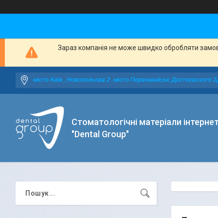
Зараз компанія не може швидко обробляти замовл
місто Київ , Новопольова 2 .місто Первомайськ Достоєвского 2
Стоматологічні матеріали інтерне
"Dental Group"