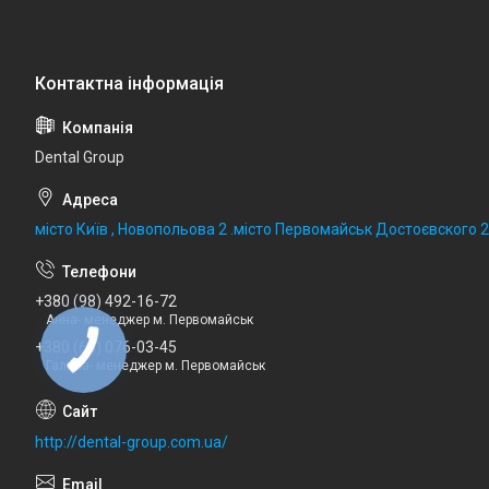
Dental Group
місто Київ , Новопольова 2 .місто Первомайськ Достоєвского 
+380 (98) 492-16-72
Анна- менеджер м. Первомайськ
+380 (68) 076-03-45
Галина- менеджер м. Первомайськ
http://dental-group.com.ua/