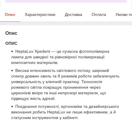
Опис
Характеристики
Доставка
Оплата
Умови п
Опис
ОПИС
HeptaLux Xpedent — це сучасна фотополімерна
лампа для швидкої та рівномірної полімеризації
композитних матеріалів.
Висока інтенсивність світлового потоку, широкий
спектр довжин хвиль та 8 режимів роботи забезпечують
універсальність у клінічній практиці. Технологія
рожевого світла покращує проникнення через
цирконієві вініри та інші непрозорі матеріали, що
підвищує якість адгезії.
Поєднання потужності, ергономіки та дизайнерського
виконання робить HeptaLux не лише ефективним, а й
статусним інструментом у кабінеті.