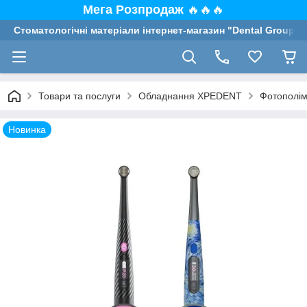
Мега Розпродаж
🔥🔥🔥
Стоматологічні матеріали інтернет-магазин "Dental Group"
Товари та послуги
Обладнання XPEDENT
Фотополі
Новинка