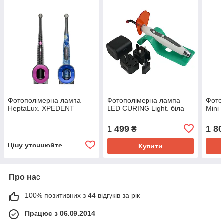
Фотополімерна лампа
Фотополімерна лампа
Фот
HeptaLux, XPEDENT
LED CURING Light, біла
Mini
1 499
1 8
₴
Ціну уточнюйте
Купити
Про нас
100% позитивних з 44 відгуків за рік
Працює з 06.09.2014