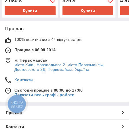
2 080
329
4 5
₴
₴
матеріал, GC
Купити
Купити
Про нас
100% позитивних з 44 відгуків за рік
Працює з 06.09.2014
м. Первомайськ
місто Київ , Новопольова 2 .місто Первомайськ
Достоєвского 2Д, Первомайськ, Україна
Контакти
Сьогодні працює з 08:00 до 17:00
Показати весь графік роботи
КНОПКА
ЗВ'ЯЗКУ
Про нас
Контакти