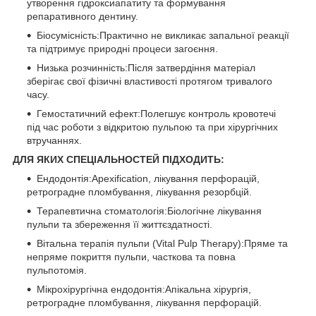
утворення гідроксиапатиту та формування
репаративного дентину.
Біосумісність:Практично не викликає запальної реакції
та підтримує природні процеси загоєння.
Низька розчинність:Після затвердіння матеріал
зберігає свої фізичні властивості протягом тривалого
часу.
Гемостатичний ефект:Полегшує контроль кровотечі
під час роботи з відкритою пульпою та при хірургічних
втручаннях.
ДЛЯ ЯКИХ СПЕЦІАЛЬНОСТЕЙ ПІДХОДИТЬ:
Ендодонтія:Apexification, лікування перфорацій,
ретроградне пломбування, лікування резорбцій.
Терапевтична стоматологія:Біологічне лікування
пульпи та збереження її життєздатності.
Вітальна терапія пульпи (Vital Pulp Therapy):Пряме та
непряме покриття пульпи, часткова та повна
пульпотомія.
Мікрохірургічна ендодонтія:Апікальна хірургія,
ретроградне пломбування, лікування перфорацій.