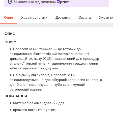
Замовлення під захистом
Опис
Характеристики
Доставка
Оплата
Умови п
Опис
ОПИС:
Endocem MTA Premixed — це готовий до
використання біокерамічний матеріал на основі
трикальцій-силікату (C₃S), призначений для процедур
вітальної терапії пульпи, відновлення твердих тканин
зуба та хірургічної ендодонтії.
На відміну від силерів, Endocem MTA
використовується не для обтурації кореневих каналів, а
для біологічного лікування зуба та стимуляції
регенерації тканин.
ПОКАЗАННЯ
Матеріал рекомендований для:
прямого покриття пульпи;