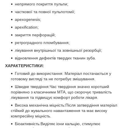
непрямого покриття пульпи;
часткової та повної пульпотомії;
apexogenesis;
apexification;
закриття перфорацій;
ретроградного пломбування;
лікування внутрішньої та зовнішньої резорбції;
відновлення дефектів твердих тканин зуба.
ХАРАКТЕРИСТИКИ:
Готовий до використання: Матеріал постачається у
готовому вигляді та не потребує змішування.
Швидке твердіння:Час твердіння значно коротший
порівняно з класичними MTA, що скорочує тривалість
лікування та підвищує комфорт роботи лікаря.
Висока механічна міцність:Після затвердіння матеріал
стійкий до жувального навантаження та має високу
компресійну міцність.
Біоактивність:Виділяє іони кальцію, стимулює