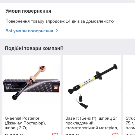
Умови повернення
Повернення товару впродовж 14 днів за домовленістю
Всі умови повернення
Подібні товари компанії
G-aenial Posterior
Base It (Бейз Іт), шприц 2г,
Stru
(Дженіал Постеріор),
прокладочний
75 г
шприц 2.7г,
стоматологічний матеріал,
плом
фотополімерний
Spident
Voc