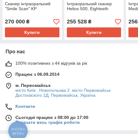
Сканер інтраоральний
Інтраоральний сканер
Інтр
"Smile Scan" KP
Helios 500, Eighteeth
Medi
270 000
255 528
256
₴
₴
Купити
Купити
Про нас
100% позитивних з 44 відгуків за рік
Працює з 06.09.2014
м. Первомайськ
місто Київ , Новопольова 2 .місто Первомайськ
Достоєвского 2Д, Первомайськ, Україна
Контакти
Сьогодні працює з 08:00 до 17:00
Показати весь графік роботи
КНОПКА
ЗВ'ЯЗКУ