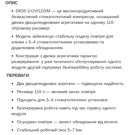
ОПИС
DK50 2×2V/110/M — це високопродуктивний
безмасляний стоматологічний компресор, оснащений
двома двоциліндровими агрегатами на одному 110-
літровому ресивері.
Модель забезпечує стабільну подачу повітря для
клініки з 3–4 стоматологічними установками та
додатковим обладнанням.
Конструкція з двома агрегатами гарантує
резервування: у разі технічного обслуговування одного
модуля другий підтримує безперебійну роботу системи.
ПЕРЕВАГИ
Два двоциліндрових агрегати — підвищена надійність
Ресивер 110 л — великий запас повітря
Підходить для 3–4 стоматологічних установок
Безперервна робота навіть під час сервісу одного
модуля
Осушувач повітря — захист обладнання від вологи
Стабільний робочий тиск 5–7 bar