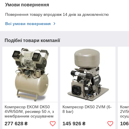
Умови повернення
Повернення товару впродовж 14 днів за домовленістю
Всі умови повернення
Подібні товари компанії
Компресор EKOM DK50
Компресор DK50 2V/M (6-
Ком
4VR/50/M, ресивер 50 л, з
8 bar)
2V/5
мембранним осушувачем
осуш
повітр
277 628
145 926
106
₴
₴