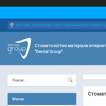
місто Київ , Новопольова 2 .місто Первомайськ Достоєвского 2
Стоматологічні матеріали інтерне
"Dental Group"
Стомат