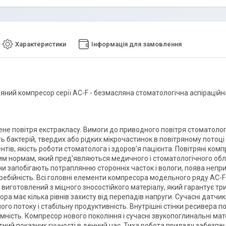
Характеристики
Інформація для замовлення
яний компресор серії AC-F - безмасляна стоматологічна аспіраційн
ене повітря екстракласу. Вимоги до приводного повітря стоматоло
ь бактерій, твердих або рідких мікрочастинок в повітряному потоц
нтів, якість роботи стоматолога і здоров'я пацієнта. Повітряні ко
чним нормам, який пред'являються медичного і стоматологічного об
и запобігають потраплянню сторонніх часток і вологи, поява непр
ребійність. Всі головні елементи компресора модельного ряду AC-
виготовлений з міцного зносостійкого матеріалу, який гарантує тр
ра має кілька рівнів захисту від перепадів напруги. Сучасні датчи
ого потоку і стабільну продуктивність. Внутрішні стінки ресивера 
ність. Компресор нового покоління і сучасні звукопоглинальні мат
ний показник гучності в денний час. Тиха робота приладу забезпеч