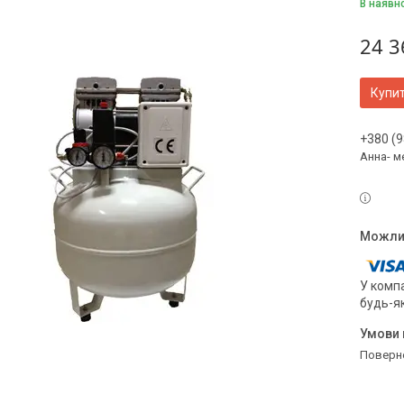
В наявн
24 3
Купи
+380 (9
Анна- м
У компа
будь-я
поверн