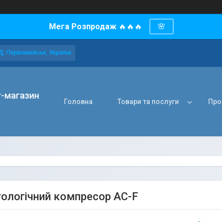
Мега Розпродаж
🔥🔥🔥
🌸
Д, Первомайськ, Україна
т-магазин
Головна
Товари та послуги
Про
ологічний компресор AC-F