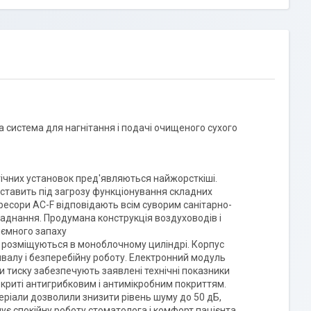
а система для нагнітання і подачі очищеного сухого
гічних установок пред'являються найжорсткіші.
і ставить під загрозу функціонування складних
мпресори AC-F відповідають всім суворим санітарно-
ладнання. Продумана конструкція воздуховодів і
иємного запаху
F розміщуються в моноблочному циліндрі. Корпус
ивалу і безперебійну роботу. Електронний модуль
ки тиску забезпечують заявлені технічні показники
покриті антигрибковим і антимікробним покриттям.
еріали дозволили знизити рівень шуму до 50 дБ,
ує спокійну роботу стоматолога і комфорт пацієнта.