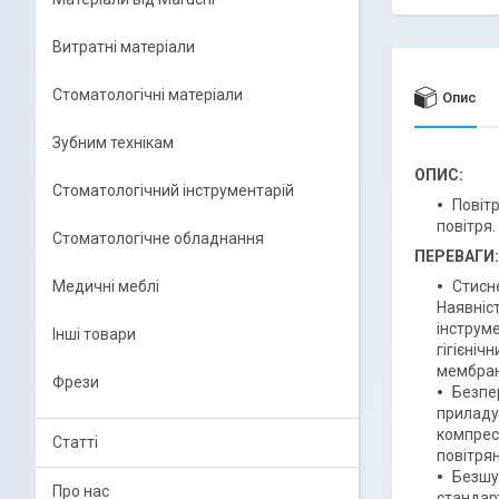
Витратні матеріали
Стоматологічні матеріали
Опис
Зубним технікам
ОПИС:
Стоматологічний інструментарій
Повітр
повітря.
Стоматологічне обладнання
ПЕРЕВАГИ:
Медичні меблі
Стисн
Наявніст
інструме
Інші товари
гігієні
мембран
Фрези
Безпе
приладу 
компресо
Статті
повітрян
Безшум
Про нас
стандарт