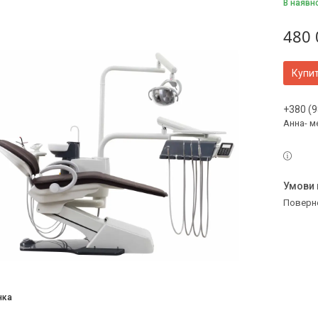
В наявн
480 
Купи
+380 (9
Анна- м
поверн
нка