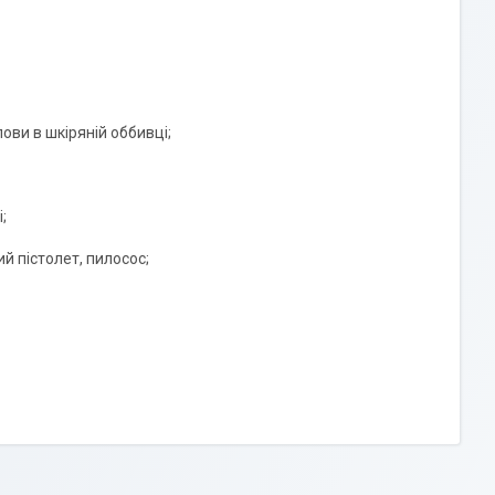
ови в шкіряній оббивці;
;
й пістолет, пилосос;