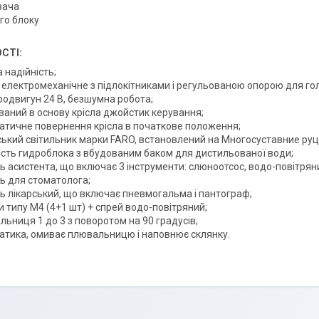
вача
го блоку
СТІ:
 надійність;
 електромеханічне з підлокітниками і регульованою опорою для гол
родвигун 24 В, безшумна робота;
ваний в основу крісла джойстик керування;
атичне повернення крісла в початкове положення;
ський світильник марки FARO, встановлений на Многосуставние руці
ість гидроблока з вбудованим баком для дистильованої води;
 асистента, що включає 3 інструменти: слюноотсос, водо-повітряни
ць для стоматолога;
ь лікарський, що включає пневмогальма і пантограф;
 типу М4 (4+1 шт) + спрей водо-повітряний;
ьниця 1 до 3 з поворотом на 90 градусів;
атика, омиває плювальницю і наповнює склянку.