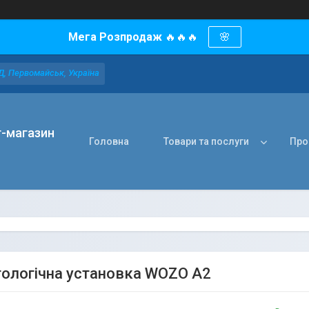
Мега Розпродаж
🔥🔥🔥
🌸
Д, Первомайськ, Україна
т-магазин
Головна
Товари та послуги
Про
ологічна установка WOZO A2