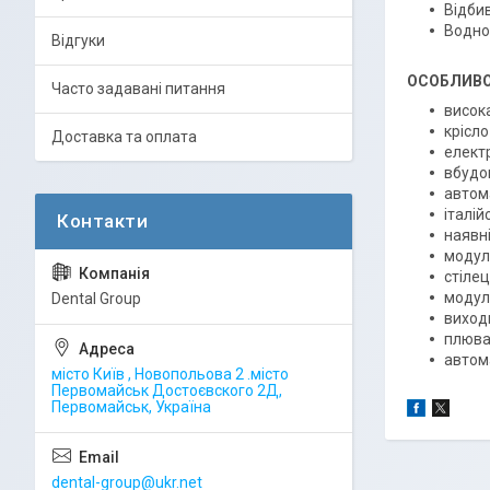
Відби
Водно
Відгуки
ОСОБЛИВО
Часто задавані питання
висока
крісло
Доставка та оплата
елект
вбудо
автом
італій
наявн
модуль
стіле
модул
Dental Group
виходи
плювал
автом
місто Київ , Новопольова 2 .місто
Первомайськ Достоєвского 2Д,
Первомайськ, Україна
dental-group@ukr.net