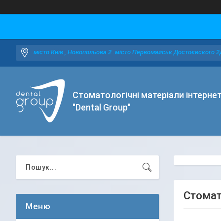
місто Київ , Новопольова 2 .місто Первомайськ Достоєвского 2
Стоматологічні матеріали інтерне
"Dental Group"
Стомат