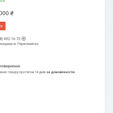
ості
000 ₴
ти
8) 492-16-72
енеджер м. Первомайськ
ення товару протягом 14 днів
за домовленістю