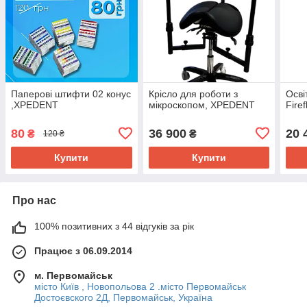
Паперові штифти 02 конус
Крісло для роботи з
Осві
,XPEDENT
мікроскопом, XPEDENT
Fire
80
36 900
20 
₴
₴
120 ₴
Купити
Купити
Про нас
100% позитивних з 44 відгуків за рік
Працює з 06.09.2014
м. Первомайськ
місто Київ , Новопольова 2 .місто Первомайськ
Достоєвского 2Д, Первомайськ, Україна