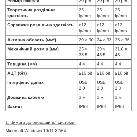
Розмір пікселя
20 μm
20 μm
20 μm
Теоретична роздільна
25
25
25
здатність
lp/mm
lp/mm
lp/mm
Справжня роздільна здатність
≥12
≥12
≥12
lp/mm
lp/mm
lp/mm
Активна область (мм²)
20 × 30
24 × 33
26 × 36
Механічний розмір (мм)
25 ×
29 ×
31.6 ×
38.5
43.5
45
Товщина (мм)
4.4
4.4
4.4
АЦП (біт)
≥16 bit
≥16 bit
≥16 bit
Інтерфейс даних
USB
USB
USB
2.0
2.0
2.0
Довжина кабелю
3 м
3 м
3 м
Захист
IP68
IP68
IP68
1. Вимоги до операційної системи:
Microsoft Windows 10/11 32/64