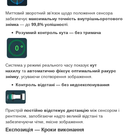
Миттєвий зворотний зв’язок щодо положення сенсора
забезпечує
максимальну точність внутрішньоротового
знімка
— до
99,8% успішності
.
Розумний контроль кута — без тримача
Система у режимі реального часу показує
кут
нахилу
та
автоматично фіксує оптимальний ракурс
знімку
, усуваючи спотворення зображення.
Контроль відстані — без недоекспонування
Пристрій
постійно відстежує дистанцію
між сенсором і
рентгеном, запобігаючи надто великій відстані та
забезпечуючи чітке, якісне зображення.
Експозиція — Кроки виконання