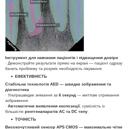
Інструмент для навчання пацієнтів і підвищення довіри
· Демонструйте результати прямо на екрані — пацієнт одразу
бачить проблему та розуміє необхідність лікування.
ЕФЕКТИВНІСТЬ
Стабільна технологія AED — швидке зображення та
діагностика
· Ультрашвидке знімання за
6 секунд
— миттєве отримання
зображення.
·
Автоматичне виявлення експозиції
, сумісність із
більшістю
рентгенапаратів AC та DC типу
.
ТОЧНІСТЬ
Високочутливий сенсор APS CMOS — максимально чітке