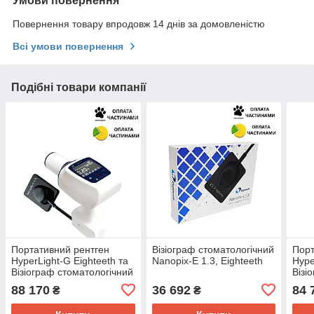
Умови повернення
Повернення товару впродовж 14 днів за домовленістю
Всі умови повернення
Подібні товари компанії
Портативний рентген
Візіограф стоматологічний
Порт
HyperLight-G Eighteeth та
Nanopix-Е 1.3, Eighteeth
Hype
Візіограф стоматологічний
Візі
Nanopix-Е 1.3, Eighteeth
Nano
88 170
36 692
84 
₴
₴