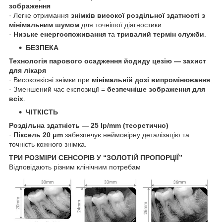
зображення
· Легке отримання
знімків високої роздільної здатності з
мінімальним шумом
для точнішої діагностики.
·
Низьке енергоспоживання
та
тривалий термін служби
.
БЕЗПЕКА
Технологія парового осадження йодиду цезію — захист
для лікаря
· Високоякісні знімки при
мінімальній дозі випромінювання
.
· Зменшений час експозиції =
безпечніше зображення для
всіх
.
ЧІТКІСТЬ
Роздільна здатність — 25 lp/mm (теоретично)
·
Піксель 20 μm
забезпечує неймовірну деталізацію та
точність кожного знімка.
ТРИ РОЗМІРИ СЕНСОРІВ У “ЗОЛОТІЙ ПРОПОРЦІЇ”
Відповідають різним клінічним потребам