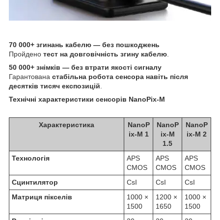
70 000+ згинань кабелю — без пошкоджень
Пройдено
тест на довговічність згину кабелю
.
50 000+ знімків — без втрати якості сигналу
Гарантована
стабільна робота сенсора навіть після
десятків тисяч експозицій
.
Технічні характеристики сенсорів NanoPix-M
Характеристика
NanoP
NanoP
NanoP
ix-M 1
ix-M
ix-M 2
1.5
Технологія
APS
APS
APS
CMOS
CMOS
CMOS
Сцинтилятор
CsI
CsI
CsI
Матриця пікселів
1000 ×
1200 ×
1000 ×
1500
1650
1500