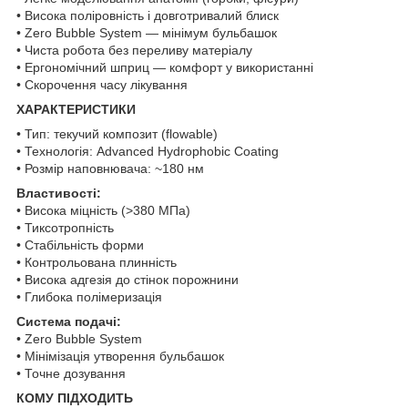
• Висока поліровність і довготривалий блиск
• Zero Bubble System — мінімум бульбашок
• Чиста робота без переливу матеріалу
• Ергономічний шприц — комфорт у використанні
• Скорочення часу лікування
ХАРАКТЕРИСТИКИ
• Тип: текучий композит (flowable)
• Технологія: Advanced Hydrophobic Coating
• Розмір наповнювача: ~180 нм
Властивості:
• Висока міцність (>380 МПа)
• Тиксотропність
• Стабільність форми
• Контрольована плинність
• Висока адгезія до стінок порожнини
• Глибока полімеризація
Система подачі:
• Zero Bubble System
• Мінімізація утворення бульбашок
• Точне дозування
КОМУ ПІДХОДИТЬ