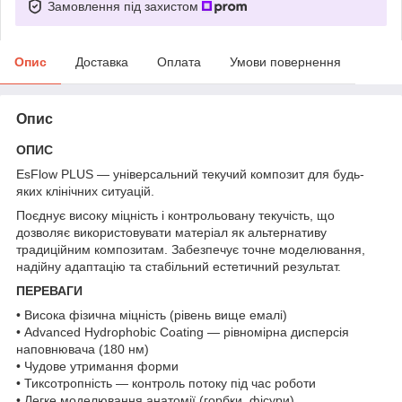
Замовлення під захистом
Опис
Доставка
Оплата
Умови повернення
Опис
ОПИС
EsFlow PLUS — універсальний текучий композит для будь-
яких клінічних ситуацій.
Поєднує високу міцність і контрольовану текучість, що
дозволяє використовувати матеріал як альтернативу
традиційним композитам. Забезпечує точне моделювання,
надійну адаптацію та стабільний естетичний результат.
ПЕРЕВАГИ
• Висока фізична міцність (рівень вище емалі)
• Advanced Hydrophobic Coating — рівномірна дисперсія
наповнювача (180 нм)
• Чудове утримання форми
• Тиксотропність — контроль потоку під час роботи
• Легке моделювання анатомії (горбки, фісури)