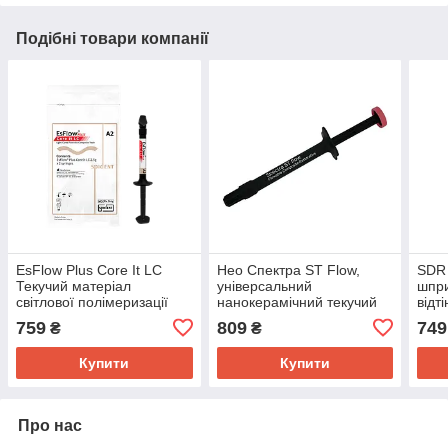
Подібні товари компанії
EsFlow Plus Core It LC
Нео Спектра ST Flow,
SDR 
Текучий матеріал
універсальний
шпри
світлової полімеризації
нанокерамічний текучий
відт
композит, шприц 1,8 г
комп
759
809
749
₴
₴
Dentsply
Bulk 
Купити
Купити
Про нас