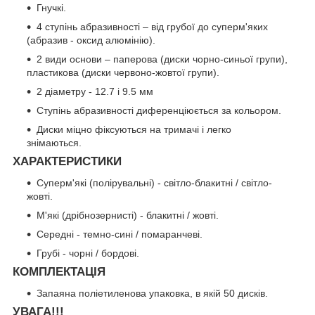
Гнучкі.
4 ступінь абразивності – від грубої до суперм'яких
(абразив - оксид алюмінію).
2 види основи – паперова (диски чорно-синьої групи),
пластикова (диски червоно-жовтої групи).
2 діаметру - 12.7 і 9.5 мм
Ступінь абразивності диференціюється за кольором.
Диски міцно фіксуються на тримачі і легко
знімаються.
ХАРАКТЕРИСТИКИ
Суперм'які (полірувальні) - світло-блакитні / світло-
жовті.
М'які (дрібнозернисті) - блакитні / жовті.
Середні - темно-сині / помаранчеві.
Грубі - чорні / бордові.
КОМПЛЕКТАЦІЯ
Запаяна поліетиленова упаковка, в якій 50 дисків.
УВАГА!!!