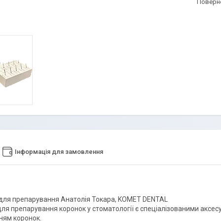
поверн
Інформація для замовлення
 для препарування Анатолія Токара, KOMET DENTAL
для препарування коронок у стоматології є спеціалізованими аксе
ням коронок.