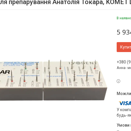
для препарування Анатолія Токара, KOMET
В наявн
5 93
Купи
+380 (9
Анна- м
У компа
будь-я