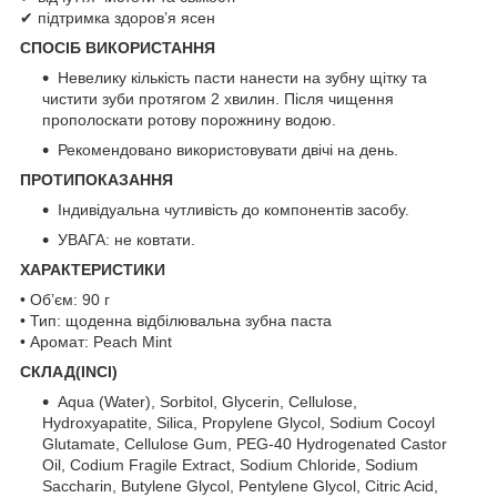
✔ підтримка здоров’я ясен
СПОСІБ ВИКОРИСТАННЯ
Невелику кількість пасти нанести на зубну щітку та
чистити зуби протягом 2 хвилин. Після чищення
прополоскати ротову порожнину водою.
Рекомендовано використовувати двічі на день.
ПРОТИПОКАЗАННЯ
Індивідуальна чутливість до компонентів засобу.
УВАГА: не ковтати.
ХАРАКТЕРИСТИКИ
• Об’єм: 90 г
• Тип: щоденна відбілювальна зубна паста
• Аромат: Peach Mint
СКЛАД(INCI)
Aqua (Water), Sorbitol, Glycerin, Cellulose,
Hydroxyapatite, Silica, Propylene Glycol, Sodium Cocoyl
Glutamate, Cellulose Gum, PEG-40 Hydrogenated Castor
Oil, Codium Fragile Extract, Sodium Chloride, Sodium
Saccharin, Butylene Glycol, Pentylene Glycol, Citric Acid,