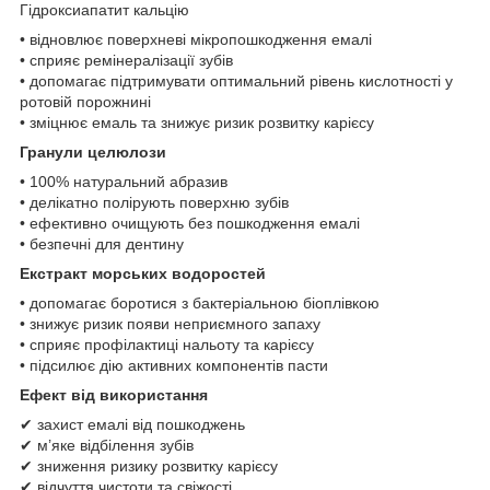
Гідроксиапатит кальцію
• відновлює поверхневі мікропошкодження емалі
• сприяє ремінералізації зубів
• допомагає підтримувати оптимальний рівень кислотності у
ротовій порожнині
• зміцнює емаль та знижує ризик розвитку карієсу
Гранули целюлози
• 100% натуральний абразив
• делікатно полірують поверхню зубів
• ефективно очищують без пошкодження емалі
• безпечні для дентину
Екстракт морських водоростей
• допомагає боротися з бактеріальною біоплівкою
• знижує ризик появи неприємного запаху
• сприяє профілактиці нальоту та карієсу
• підсилює дію активних компонентів пасти
Ефект від використання
✔ захист емалі від пошкоджень
✔ м’яке відбілення зубів
✔ зниження ризику розвитку карієсу
✔ відчуття чистоти та свіжості