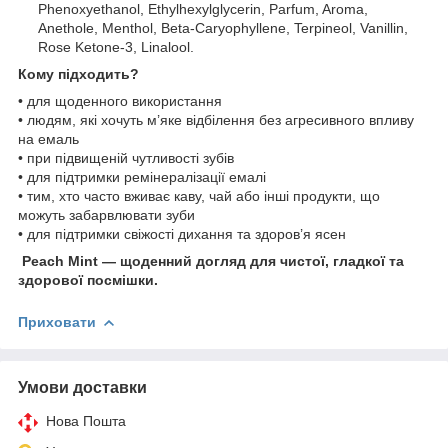
Phenoxyethanol, Ethylhexylglycerin, Parfum, Aroma,
Anethole, Menthol, Beta-Caryophyllene, Terpineol, Vanillin,
Rose Ketone-3, Linalool.
Кому підходить?
• для щоденного використання
• людям, які хочуть м’яке відбілення без агресивного впливу
на емаль
• при підвищеній чутливості зубів
• для підтримки ремінералізації емалі
• тим, хто часто вживає каву, чай або інші продукти, що
можуть забарвлювати зуби
• для підтримки свіжості дихання та здоров’я ясен
Peach Mint — щоденний догляд для чистої, гладкої та
здорової посмішки.
Приховати
Умови доставки
Нова Пошта