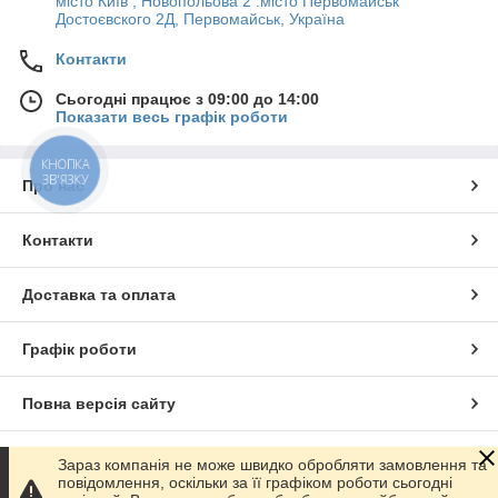
місто Київ , Новопольова 2 .місто Первомайськ
Достоєвского 2Д, Первомайськ, Україна
Контакти
Сьогодні працює з 09:00 до 14:00
Показати весь графік роботи
КНОПКА
ЗВ'ЯЗКУ
Про нас
Контакти
Доставка та оплата
Графік роботи
Повна версія сайту
Сайт створено на маркетплейсі
Prom.ua
Зараз компанія не може швидко обробляти замовлення та
повідомлення, оскільки за її графіком роботи сьогодні