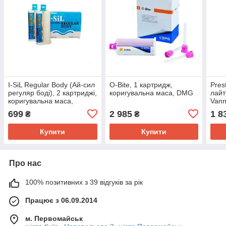
I-SiL Regular Body (Ай-сил
O-Bite, 1 картридж,
Pres
регуляр боді), 2 картриджі,
коригувальна маса, DMG
лайт
коригувальна маса,
Vann
Spident
699
2 985
1 8
₴
₴
Купити
Купити
Про нас
100% позитивних з 39 відгуків за рік
Працює з 06.09.2014
м. Первомайськ