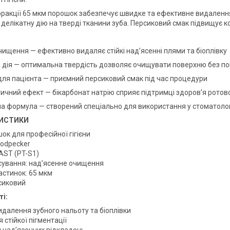
фракції 65 мкм порошок забезпечує швидке та ефективне видалення с
 делікатну дію на тверді тканини зуба. Персиковий смак підвищує к
чищення — ефективно видаляє стійкі над’ясенні плями та біоплівку
а дія — оптимальна твердість дозволяє очищувати поверхню без 
для пацієнта — приємний персиковий смак під час процедури
тичний ефект — бікарбонат натрію сприяє підтримці здоров’я рото
на формула — створений спеціально для використання у стоматолог
ИСТИКИ
шок для професійної гігієни
oodpecker
AST (PT-S1)
осування: над’ясенне очищення
астинок: 65 мкм
рсиковий
і:
идалення зубного нальоту та біоплівки
 стійкої пігментації