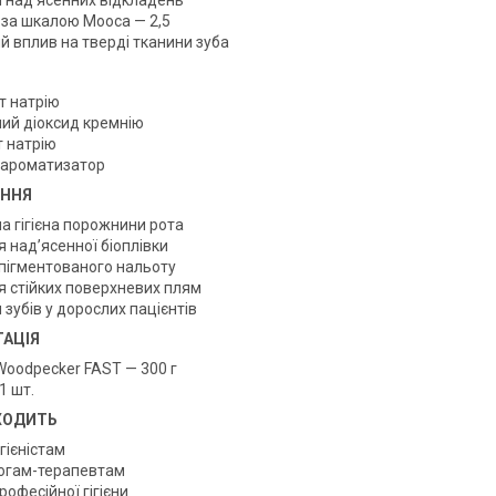
 над’ясенних відкладень
ь за шкалою Мооса — 2,5
й вплив на тверді тканини зуба
т натрію
ний діоксид кремнію
т натрію
 ароматизатор
ЕННЯ
на гігієна порожнини рота
 над’ясенної біоплівки
 пігментованого нальоту
я стійких поверхневих плям
зубів у дорослих пацієнтів
АЦІЯ
Woodpecker FAST — 300 г
1 шт.
ХОДИТЬ
ігієністам
огам-терапевтам
професійної гігієни