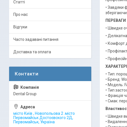
Статті
• Завдяки 
зберігаючи
Про нас
ПЕРЕВАГИ
Відгуки
• Швидке о
• Делікатн
Часто задавані питання
• Комфорт 
• Профілак
Доставка та оплата
• Професій
ХАРАКТЕР
• Тип: поро
• Бренд: W
• Модель: F
• Тип заст
Dental Group
• Фракція ч
• Смак: пе
Властивост
місто Київ , Новопольова 2 .місто
• Швидке в
Первомайськ Достоєвского 2Д,
• Видалення
Первомайськ, Україна