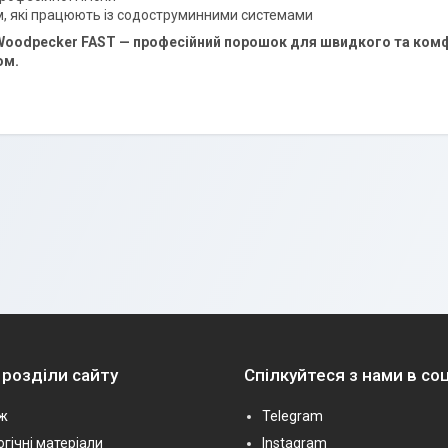
м, які працюють із содоструминними системами
Woodpecker FAST — професійний порошок для швидкого та ком
ом.
 розділи сайту
Спілкуйтеся з нами в с
ж
Telegram
гічні матеріали
Instagram