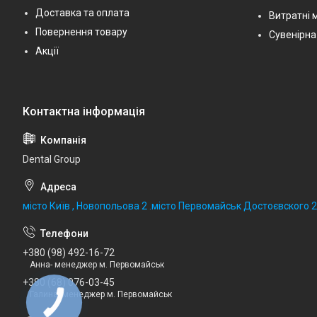
Доставка та оплата
Витратні 
Повернення товару
Сувенірна
Акції
Dental Group
місто Київ , Новопольова 2 .місто Первомайськ Достоєвского 
+380 (98) 492-16-72
Анна- менеджер м. Первомайськ
+380 (68) 076-03-45
Галина- менеджер м. Первомайськ