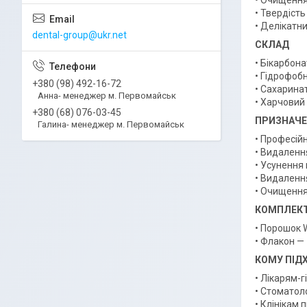
• Очищення
• Твердіст
• Делікатни
dental-group@ukr.net
СКЛАД
• Бікарбона
• Гідрофоб
+380 (98) 492-16-72
• Сахарина
Анна- менеджер м. Первомайськ
• Харчовий
+380 (68) 076-03-45
ПРИЗНАЧ
Галина- менеджер м. Первомайськ
• Професій
• Видалення
• Усунення
• Видаленн
• Очищення 
КОМПЛЕКТ
• Порошок 
• Флакон — 
КОМУ ПІД
• Лікарям-г
• Стоматол
• Клінікам 