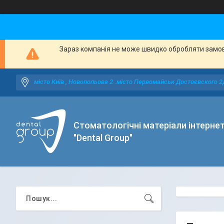
Зараз компанія не може швидко обробляти замовл
місто Київ , Новопольова 2 .місто Первомайськ Достоєвского 2
Стоматологічні матеріали інтерне
"Dental Group"