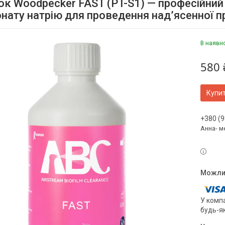
к Woodpecker FAST (PT-S1) — професійний
онату натрію для проведення над’ясенної 
В наявн
580 
Купи
+380 (9
Анна- м
У компа
будь-я