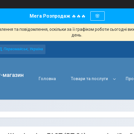
Мега Розпродаж
🔥🔥🔥
🌸
ення та повідомлення, оскільки за її графіком роботи сьогодні в
день.
Д, Первомайськ, Україна
т-магазин
Головна
Товари та послуги
Про