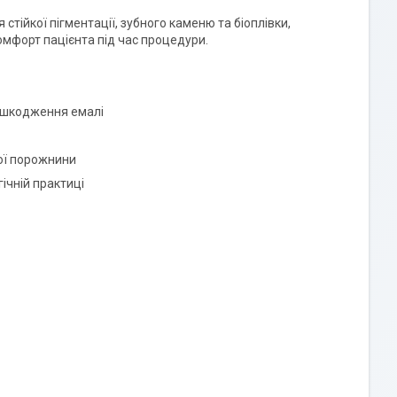
тійкої пігментації, зубного каменю та біоплівки,
омфорт пацієнта під час процедури.
пошкодження емалі
вої порожнини
ічній практиці