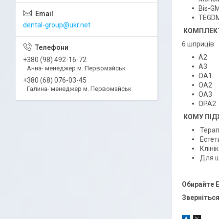
Bis-G
TEGDM
dental-group@ukr.net
КОМПЛЕК
6 шприців:
A2
+380 (98) 492-16-72
A3
Анна- менеджер м. Первомайськ
OA1
+380 (68) 076-03-45
OA2
Галина- менеджер м. Первомайськ
OA3
OPA2
КОМУ ПІД
Терап
Естет
Клінік
Для щ
Обирайте E
Звернітьс