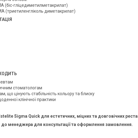
MA (біс-гліцедиметилметакрилат)
A (триетиленгліколь диметакрилат)
ТАЦІЯ
ХОДИТЬ
евтам
ичним стоматологам
ам, що цінують стабільність кольору та блиску
оденної клінічної практики
stelite Sigma Quick для естетичних, міцних та довговічних реста
я до менеджера для консультації та оформлення замовлення.