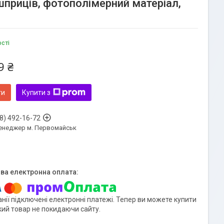
6 шприців, фотополімерний матеріал,
ості
9 ₴
ти
Купити з
8) 492-16-72
енеджер м. Первомайськ
нії підключені електронні платежі. Тепер ви можете купити
кий товар не покидаючи сайту.