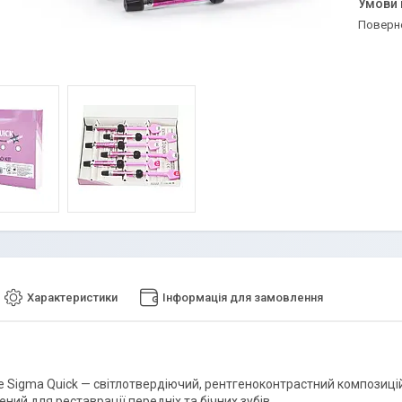
поверн
Характеристики
Інформація для замовлення
ite Sigma Quick — світлотвердіючий, рентгеноконтрастний композиц
ний для реставрації передніх та бічних зубів.