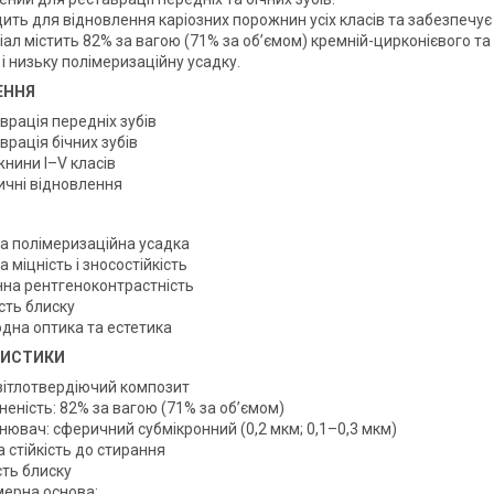
ить для відновлення каріозних порожнин усіх класів та забезпечує в
іал містить 82% за вагою (71% за об’ємом) кремній-цирконієвого т
 і низьку полімеризаційну усадку.
ЕННЯ
врація передніх зубів
рація бічних зубів
нини I–V класів
ичні відновлення
а полімеризаційна усадка
 міцність і зносостійкість
нна рентгеноконтрастність
сть блиску
дна оптика та естетика
РИСТИКИ
світлотвердіючий композит
еність: 82% за вагою (71% за об’ємом)
нювач: сферичний субмікронний (0,2 мкм; 0,1–0,3 мкм)
 стійкість до стирання
сть блиску
ерна основа: