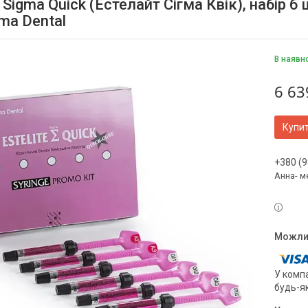
e Sigma Quick (Естелайт Сігма Квік), набір 
ma Dental
В наявн
6 63
Купи
+380 (9
Анна- м
У компа
будь-я