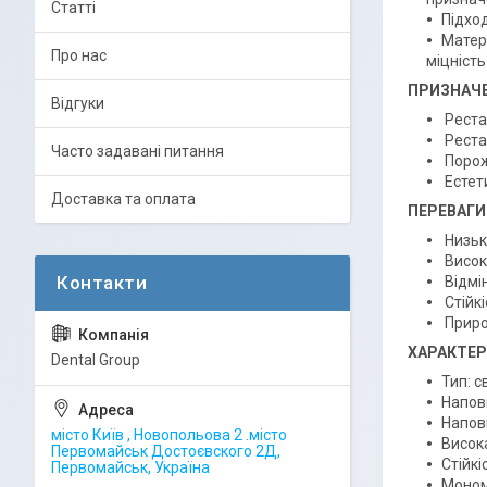
Статті
Підход
Матер
Про нас
міцність
ПРИЗНАЧ
Відгуки
Реста
Рестав
Часто задавані питання
Порож
Естет
Доставка та оплата
ПЕРЕВАГИ
Низьк
Висока
Відмі
Стійкі
Приро
ХАРАКТЕ
Dental Group
Тип: 
Наповн
Напов
місто Київ , Новопольова 2 .місто
Висока
Первомайськ Достоєвского 2Д,
Стійкі
Первомайськ, Україна
Моном