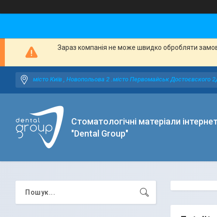
Зараз компанія не може швидко обробляти замовл
місто Київ , Новопольова 2 .місто Первомайськ Достоєвского 2
Стоматологічні матеріали інтерне
"Dental Group"