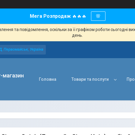
Мега Розпродаж
🔥🔥🔥
🌸
ення та повідомлення, оскільки за її графіком роботи сьогодні в
день.
Д, Первомайськ, Україна
т-магазин
Головна
Товари та послуги
Про