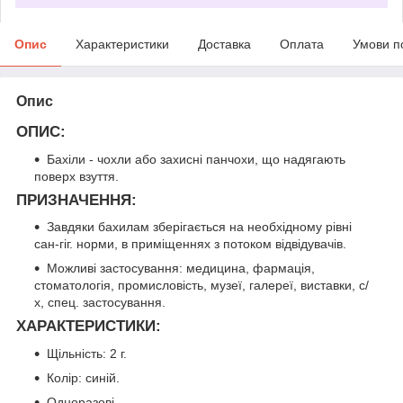
Опис
Характеристики
Доставка
Оплата
Умови п
Опис
ОПИС:
Бахіли - чохли або захисні панчохи, що надягають
поверх взуття.
ПРИЗНАЧЕННЯ:
Завдяки бахилам зберігається на необхідному рівні
сан-гіг. норми, в приміщеннях з потоком відвідувачів.
Можливі застосування: медицина, фармація,
стоматологія, промисловість, музеї, галереї, виставки, с/
х, спец. застосування.
ХАРАКТЕРИСТИКИ:
Щільність: 2 г.
Колір: синій.
Одноразові.