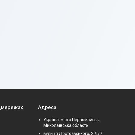
оцмережах
Адреса
Україна, місто Первомайськ,
Миколаївська область
вулиця Достоєвського, 2 Д/7