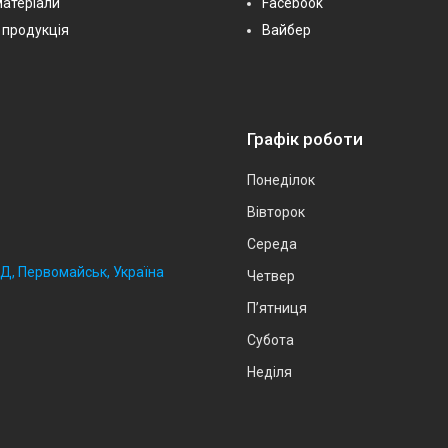
матеріали
Facebook
 продукція
Вайбер
Графік роботи
Понеділок
Вівторок
Середа
2Д, Первомайськ, Україна
Четвер
Пʼятниця
Субота
Неділя