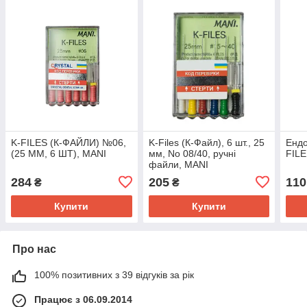
K-FILES (К-ФАЙЛИ) №06,
K-Files (К-Файл), 6 шт., 25
Ендо
(25 ММ, 6 ШТ), MANI
мм, No 08/40, ручні
FILE
файли, MANI
(ОРИГИНАЛ)
284
205
110
₴
₴
Купити
Купити
Про нас
100% позитивних з 39 відгуків за рік
Працює з 06.09.2014