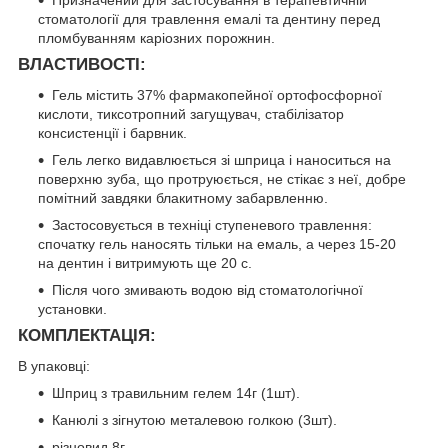
Призначений для застосування в терапевтичній
стоматології для травлення емалі та дентину перед
пломбуванням каріозних порожнин.
ВЛАСТИВОСТІ
:
Гель містить 37% фармакопейної ортофосфорної
кислоти, тиксотропний загущувач, стабілізатор
консистенції і барвник.
Гель легко видавлюється зі шприца і наноситься на
поверхню зуба, що протруюється, не стікає з неї, добре
помітний завдяки блакитному забарвленню.
Застосовується в техніці ступеневого травлення:
спочатку гель наносять тільки на емаль, а через 15-20
на дентин і витримують ще 20 с.
Після чого змивають водою від стоматологічної
установки.
КОМПЛЕКТАЦІЯ
:
В упаковці:
Шприц з травильним гелем 14г (1шт).
Канюлі з зігнутою металевою голкою (3шт).
різновид 8г