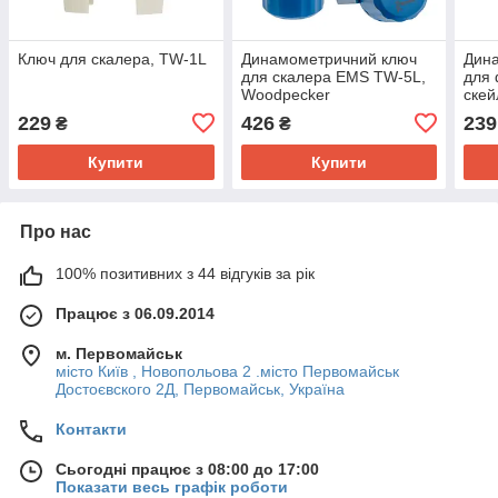
Ключ для скалера, TW-1L
Динамометричний ключ
Дин
для скалера EMS TW-5L,
для 
Woodpecker
скей
229
426
239
₴
₴
Купити
Купити
Про нас
100% позитивних з 44 відгуків за рік
Працює з 06.09.2014
м. Первомайськ
місто Київ , Новопольова 2 .місто Первомайськ
Достоєвского 2Д, Первомайськ, Україна
Контакти
Сьогодні працює з 08:00 до 17:00
Показати весь графік роботи