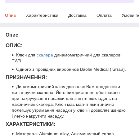
Опис
Характеристики
Доставка
Оплата
Умови п
Опис
ОПИС:
Ключ для
скалера
динамометричний для скалеров
TW3
Одного з провідних виробників Baolai Medical (Китай).
ПРИЗНАЧЕННЯ:
Динамометричний ключ дозволяє Вам продовжити
життя ручки скалера. Його використання обов'язково
при накручуванні насадки для зняття відкладень на
наконечник скалера. Ключ має магніт який значно
полегшує утримання насадки у ключі і дозволяє швидко
і легко накрутити насадку.
ХАРАКТЕРИСТИКИ:
Материал: Aluminum alloy, Алюминиевый сплав