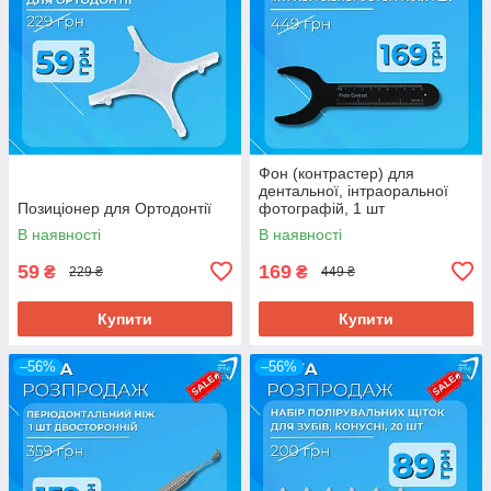
Фон (контрастер) для
дентальної, інтраоральної
Позиціонер для Ортодонтії
фотографій, 1 шт
В наявності
В наявності
59
169
₴
₴
229 ₴
449 ₴
Купити
Купити
–56%
–56%