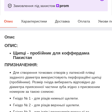
Замовлення під захистом
Опис
Характеристики
Доставка
Оплата
Умови п
Опис
ОПИС:
Щипці - пробійник для коффердама
Пакистан
ПРИЗНАЧЕННЯ:
Для створення точкових отворів у латексній плівці
заданого діаметра використовують перфораційні щипці
(пробійники). Розмір гнізда вибирають відповідно до
діаметра приясенної частини зуба згідно з присвоєним
номером за такою схемою:
Гніздо № 1 - для різців нижньої щелепи.
Гніздо № 2 - для різців верхньої щелепи.
Гніздо № 3 - для іклів і премолярів верхньої та