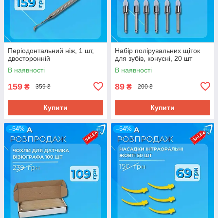
Періодонтальний ніж, 1 шт,
Набір полірувальних щіток
двосторонній
для зубів, конусні, 20 шт
В наявності
В наявності
159
89
₴
₴
359 ₴
200 ₴
Купити
Купити
–54%
–54%