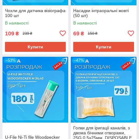
Чохли для датчика візіографа
Насадки інтраоральні жовті
100 шт
(50 шт)
В наявності
В наявності
109
69
₴
₴
239 ₴
150 ₴
Купити
Купити
–53%
–47%
Голки для іригації каналів, з
двома бічними отворами,
U-File Ni-Ti file Woodpecker
25G 0.5х25мм, DISPOSABLE