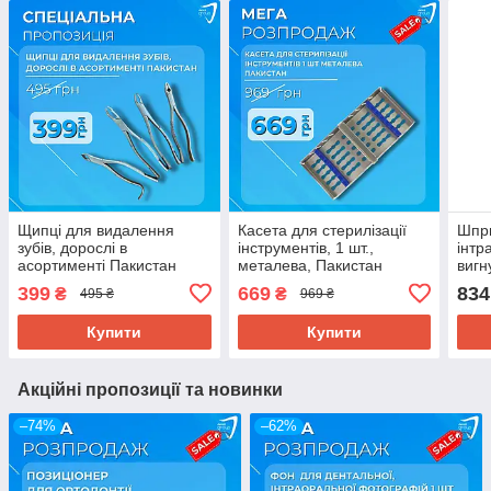
Щипці для видалення
Касета для стерилізації
Шпр
зубів, дорослі в
інструментів, 1 шт.,
інтр
асортименті Пакистан
металева, Пакистан
вигн
Паки
399
669
834
₴
₴
495 ₴
969 ₴
Купити
Купити
Акційні пропозиції та новинки
–74%
–62%