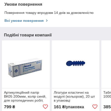
Умови повернення
Повернення товару впродовж 14 днів за домовленістю
Всі умови повернення
Подібні товари компанії
Артикуляційний папір
Лігатури еластичні на
Табл
BK05 200мкм, колір синій,
модулі (кольорові), 20 шт
100
для ортопедичних робіт,
в упаковці
блокнот 300шт,Bausch
799
161
385
₴
₴/упаковка