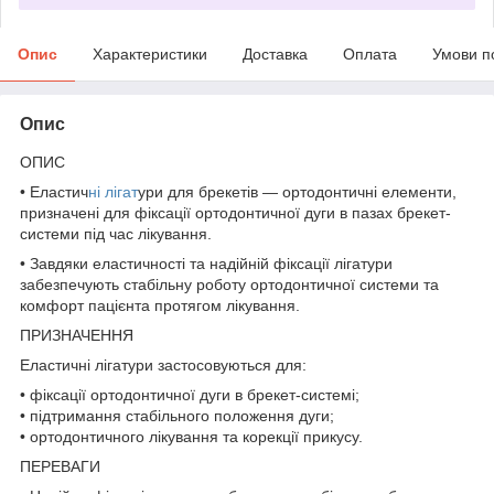
Опис
Характеристики
Доставка
Оплата
Умови п
Опис
ОПИС
• Еластич
ні лігат
ури для брекетів — ортодонтичні елементи,
призначені для фіксації ортодонтичної дуги в пазах брекет-
системи під час лікування.
• Завдяки еластичності та надійній фіксації лігатури
забезпечують стабільну роботу ортодонтичної системи та
комфорт пацієнта протягом лікування.
ПРИЗНАЧЕННЯ
Еластичні лігатури застосовуються для:
• фіксації ортодонтичної дуги в брекет-системі;
• підтримання стабільного положення дуги;
• ортодонтичного лікування та корекції прикусу.
ПЕРЕВАГИ