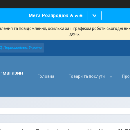
Мега Розпродаж
🔥🔥🔥
🌸
ення та повідомлення, оскільки за її графіком роботи сьогодні в
день.
Д, Первомайськ, Україна
т-магазин
Головна
Товари та послуги
Про