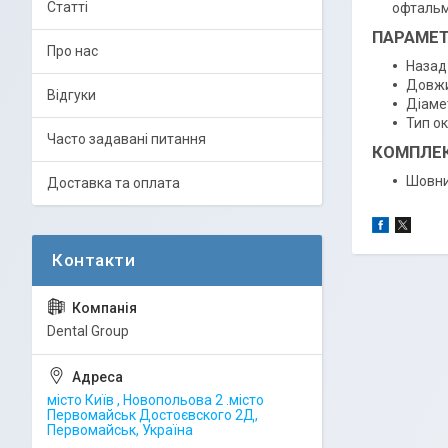
Статті
офтальмо
ПАРАМЕТ
Про нас
Назад-
Довжи
Відгуки
Діамет
Тип ок
Часто задавані питання
КОМПЛЕК
Шовни
Доставка та оплата
Dental Group
місто Київ , Новопольова 2 .місто
Первомайськ Достоєвского 2Д,
Первомайськ, Україна