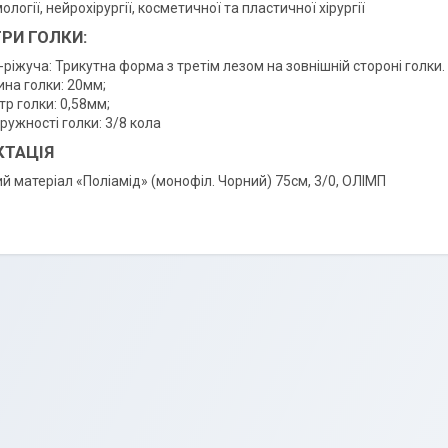
логії, нейрохірургії, косметичної та пластичної хірургії
РИ ГОЛКИ:
ріжуча: Трикутна форма з третім лезом на зовнішній стороні голки.
на голки: 20мм;
р голки: 0,58мм;
ружності голки: 3/8 кола
ТАЦІЯ
й матеріал «Поліамід» (монофіл. Чорний) 75см, 3/0, ОЛІМП