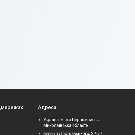
оцмережах
Адреса
Україна, місто Первомайськ,
Миколаївська область
вулиця Достоєвського, 2 Д/7