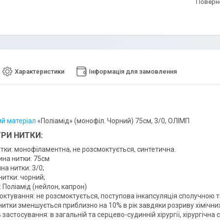
поверн
Характеристики
Інформація для замовлення
й матеріал
«Поліамід» (монофіл. Чорний) 75см, 3/0, ОЛІМП
РИ НИТКИ:
итки: монофіламентна, не розсмоктується, синтетична.
на нитки: 75см
а нитки: 3/0;
нитки: чорний;
 Поліамід (нейлон, капрон)
октування: не розсмоктується, поступова інкапсуляція сполучною 
итки зменшується приблизно на 10% в рік завдяки розриву хімічних 
 застосування: в загальній та серцево-судинній хірургії, хірургічна 