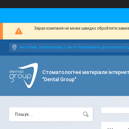
Зараз компанія не може швидко обробляти замовл
місто Київ , Новопольова 2 .місто Первомайськ Достоєвского 2
Стоматологічні матеріали інтерне
"Dental Group"