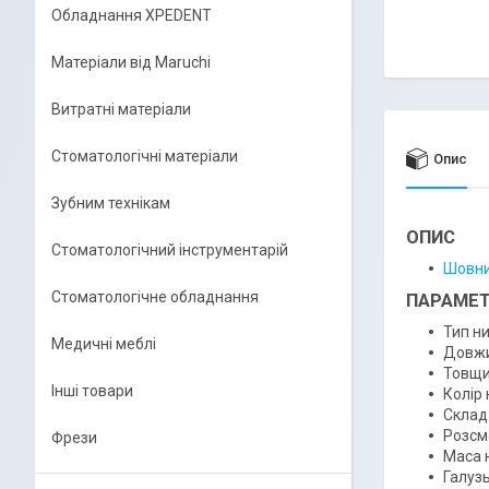
Обладнання XPEDENT
Матеріали від Maruchi
Витратні матеріали
Стоматологічні матеріали
Опис
Зубним технікам
ОПИС
Стоматологічний інструментарій
Шовни
Стоматологічне обладнання
ПАРАМЕТ
Тип н
Медичні меблі
Довжи
Товщин
Інші товари
Колір 
Склад:
Розсм
Фрези
Маса н
Галузь