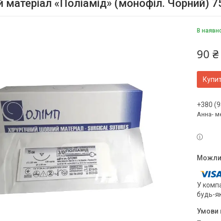
 матеріал «Поліамід» (монофіл. Чорний) 7
В наявн
90 ₴
Купи
+380 (9
Анна- м
У компа
будь-я