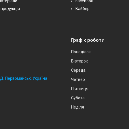
матеріали
Facebook
 продукція
Вайбер
Графік роботи
Понеділок
Вівторок
Середа
2Д, Первомайськ, Україна
Четвер
Пʼятниця
Субота
Неділя