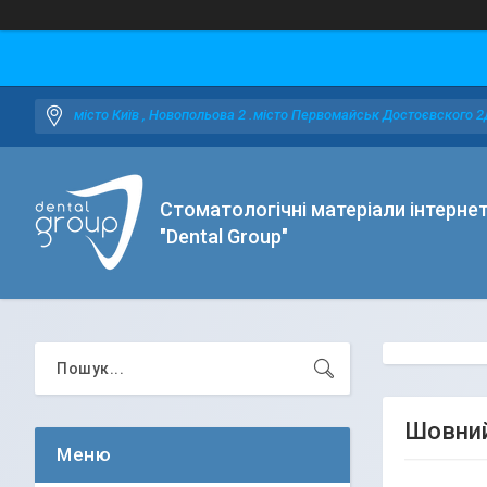
місто Київ , Новопольова 2 .місто Первомайськ Достоєвского 2
Стоматологічні матеріали інтерне
"Dental Group"
Шовний