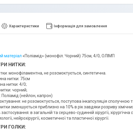
Характеристики
Інформація для замовлення
й матеріал
«Поліамід» (монофіл. Чорний) 75см, 4/0, ОЛІМП
РИ НИТКИ:
итки: монофіламентна, не розсмоктується, синтетична.
на нитки: 75см
а нитки: 4/0;
нитки: чорний;
 Поліамід (нейлон, капрон)
октування: не розсмоктується, поступова інкапсуляція сполучною 
итки зменшується приблизно на 10% в рік завдяки розриву хімічних з
 застосування: в загальній та серцево-судинній хірургії, хірургічна 
логії, нейрохірургії, косметичної та пластичної хірургії.
РИ ГОЛКИ: