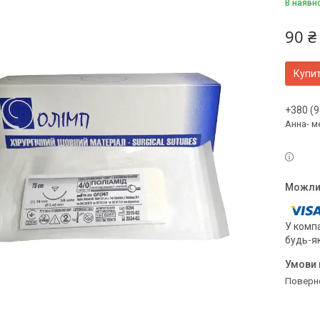
В наявн
90 ₴
Купи
+380 (9
Анна- м
У компа
будь-я
поверн