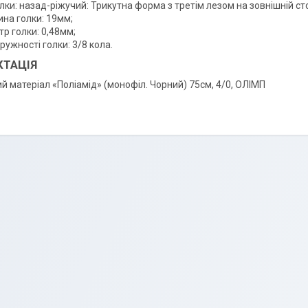
лки: назад-ріжучий: Трикутна форма з третім лезом на зовнішній сто
на голки: 19мм;
р голки: 0,48мм;
ружності голки: 3/8 кола.
ТАЦІЯ
й матеріал «Поліамід» (монофіл. Чорний) 75см, 4/0, ОЛІМП