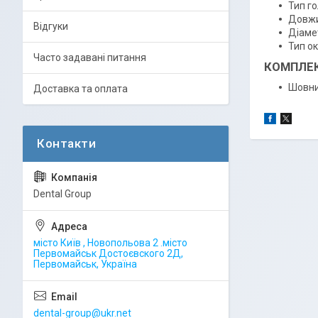
Тип го
Довжи
Відгуки
Діамет
Тип ок
Часто задавані питання
КОМПЛЕК
Шовни
Доставка та оплата
Dental Group
місто Київ , Новопольова 2 .місто
Первомайськ Достоєвского 2Д,
Первомайськ, Україна
dental-group@ukr.net