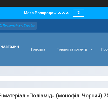
Мега Розпродаж
🔥🔥🔥
🌸
Д, Первомайськ, Україна
т-магазин
Головна
Товари та послуги
Про
 матеріал «Поліамід» (монофіл. Чорний) 7