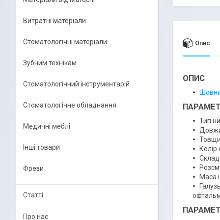
Витратні матеріали
Стоматологічні матеріали
Опис
Зубним технікам
ОПИС
Стоматологічний інструментарій
Шовни
Стоматологічне обладнання
ПАРАМЕТ
Тип н
Медичні меблі
Довжи
Товщин
Інші товари
Колір 
Склад:
Розсм
Фрези
Маса н
Галузь
Статті
офтальмо
ПАРАМЕТ
Про нас