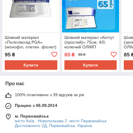
Шовний матеріал
Шовний матеріал «Кетгут
Шовн
«Полігліколід PGA»
(простий)» 75см, 4/0,
(хро
(монофіл, плетен. фіолет)
колючий ОЛІМП
ОЛІ
75см,5/0, ОЛІМП
95
65
85
₴
₴
85 ₴
Купити
Купити
Про нас
100% позитивних з 39 відгуків за рік
Працює з 06.09.2014
м. Первомайськ
місто Київ , Новопольова 2 .місто Первомайськ
Достоєвского 2Д, Первомайськ, Україна