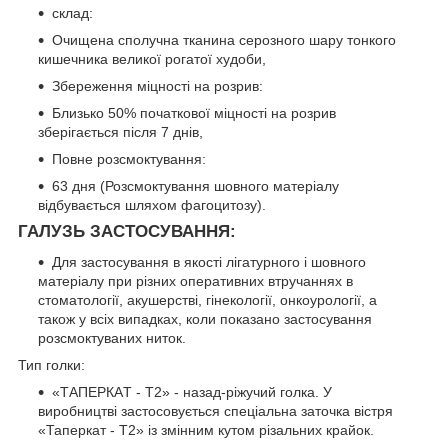
склад:
Очищена сполучна тканина серозного шару тонкого
кишечника великої рогатої худоби,
Збереження міцності на розрив:
Близько 50% початкової міцності на розрив
зберігається після 7 днів,
Повне розсмоктування:
63 дня (Розсмоктування шовного матеріалу
відбувається шляхом фагоцитозу).
ГАЛУЗЬ ЗАСТОСУВАННЯ:
Для застосування в якості лігатурного і шовного
матеріалу при різних оперативних втручаннях в
стоматології, акушерстві, гінекології, онкоурології, а
також у всіх випадках, коли показано застосування
розсмоктуваних ниток.
Тип голки:
«ТАПЕРКАT - T2» - назад-ріжучий голка. У
виробництві застосовується спеціальна заточка вістря
«Таперкат - T2» із змінним кутом різальних крайок.