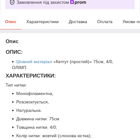
Замовлення під захистом
Опис
Характеристики
Доставка
Оплата
Умови п
Опис
ОПИС:
Шовний матеріал
«Кетгут (простий)» 75см, 4/0,
ОЛІМП.
ХАРАКТЕРИСТИКИ:
Тип нитки:
Монофіламентна,
Розсмоктується,
Натуральна.
Довжина нитки: 75см
Товщина нитки: 4/0;
Колір нитки: жовтий (слонова кістка);