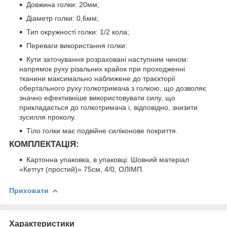
Довжина голки: 20мм;
Діаметр голки: 0,6мм;
Тип окружності голки: 1/2 кола;
Переваги використання голки:
Кути заточування розраховані наступним чином:
напрямок руху різальних крайок при проходженні
тканини максимально наближене до траєкторії
обертального руху голкотримача з голкою, що дозволяє
значно ефективніше використовувати силу, що
прикладається до голкотримача і, відповідно, знизити
зусилля проколу.
Тіло голки має подвійне силіконове покриття.
КОМПЛЕКТАЦІЯ:
Картонна упаковка, в упаковці: Шовний матеріал
«Кетгут (простий)» 75см, 4/0, ОЛІМП.
Приховати
Характеристики