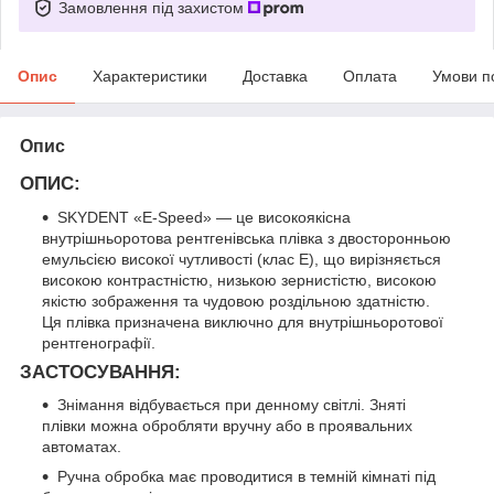
Замовлення під захистом
Опис
Характеристики
Доставка
Оплата
Умови п
Опис
ОПИС:
SKYDENT «E-Speed» — це високоякісна
внутрішньоротова рентгенівська плівка з двосторонньою
емульсією високої чутливості (клас E), що вирізняється
високою контрастністю, низькою зернистістю, високою
якістю зображення та чудовою роздільною здатністю.
Ця плівка призначена виключно для внутрішньоротової
рентгенографії.
ЗАСТОСУВАННЯ:
Знімання відбувається при денному світлі. Зняті
плівки можна обробляти вручну або в проявальних
автоматах.
Ручна обробка має проводитися в темній кімнаті під