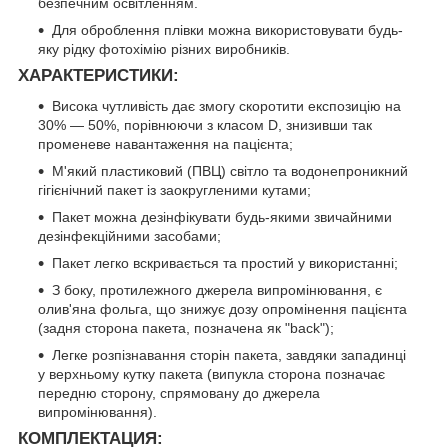
безпечним освітленням.
Для оброблення плівки можна використовувати будь-
яку рідку фотохімію різних виробників.
ХАРАКТЕРИСТИКИ:
Висока чутливість дає змогу скоротити експозицію на
30% — 50%, порівнюючи з класом D, знизивши так
променеве навантаження на пацієнта;
М'який пластиковий (ПВЦ) світло та водонепроникний
гігієнічний пакет із заокругленими кутами;
Пакет можна дезінфікувати будь-якими звичайними
дезінфекційними засобами;
Пакет легко вскривається та простий у використанні;
З боку, протилежного джерела випромінювання, є
олив'яна фольга, що знижує дозу опромінення пацієнта
(задня сторона пакета, позначена як "back");
Легке розпізнавання сторін пакета, завдяки западинці
у верхньому кутку пакета (випукла сторона позначає
передню сторону, спрямовану до джерела
випромінювання).
КОМПЛЕКТАЦИЯ: