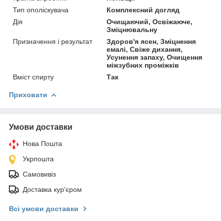
Тип ополіскувача
Комплексний догляд
Дія
Очищаючий, Освіжаюче,
Зміцнювальну
Призначення і результат
Здоров'я ясен, Зміцнення
емалі, Свіже дихання,
Усунення запаху, Очищення
міжзубних проміжків
Вміст спирту
Так
Приховати
Умови доставки
Нова Пошта
Укрпошта
Самовивіз
Доставка кур'єром
Всі умови доставки