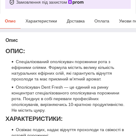
Замовлення під захистом
Опис
Характеристики
Доставка
Оплата
Умови п
Опис
ОПИС:
Спеціалізований ополіскувач порожнини рота з
ефірними оліями. Формула містить велику кількість
натуральних ефірних олій, які гарантують відчуття
прохолоди та має приємний м'ятний аромат.
Ополіскувач Dent Fresh — це єдиний на ринку
концентрат спеціалізованого ополіскувача порожнини
рота. Поєднує в собі переваги професійних
ополіскувачів, вирізняючись 10-кратною продуктивністю.
Не містить цукру.
ХАРАКТЕРИСТИКИ:
Освіжає подих, надає відчуття прохолоди та свіжості в
ротовій порожнині;