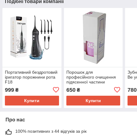
Подібні товари компанії
Портативний бездротовий
Порошок для
Зубн
іригатор порожнини рота
професійного очищення
Be y
F18
підясенної частини
поверхні зуба з
999
650
780
₴
₴
ерітрітолом ВР СС 05,
EZMEDIX
Купити
Купити
Про нас
100% позитивних з 44 відгуків за рік