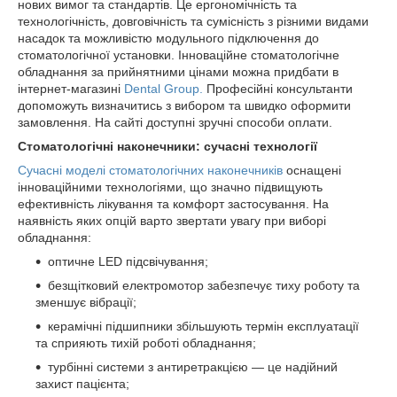
нових вимог та стандартів. Це ергономічність та
технологічність, довговічність та сумісність з різними видами
насадок та можливістю модульного підключення до
стоматологічної установки. Інноваційне стоматологічне
обладнання за прийнятними цінами можна придбати в
інтернет-магазині
Dental Group.
Професійні консультанти
допоможуть визначитись з вибором та швидко оформити
замовлення. На сайті доступні зручні способи оплати.
Стоматологічні наконечники: сучасні технології
Сучасні моделі стоматологічних наконечників
оснащені
інноваційними технологіями, що значно підвищують
ефективність лікування та комфорт застосування. На
наявність яких опцій варто звертати увагу при виборі
обладнання:
оптичне LED підсвічування;
безщітковий електромотор забезпечує тиху роботу та
зменшує вібрації;
керамічні підшипники збільшують термін експлуатації
та сприяють тихій роботі обладнання;
турбінні системи з антиретракцією — це надійний
захист пацієнта;