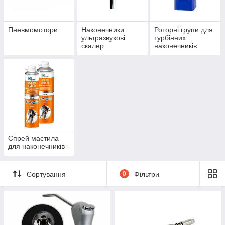
Пневмомотори
Наконечники
Роторні групи для
ультразвукові
турбінних
скалер
наконечників
Спрей мастила
для наконечників
Сортування
0
Фільтри