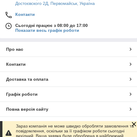
передавальним відношенням.
Достоєвского 2Д, Первомайськ, Україна
Середній розмір голівки є універсальним, mini найчастіше
Контакти
використовують в дитячій стоматології, а стандарт midi — в
ортопедії. При використанні турбінних наконечників система
Сьогодні працює з 08:00 до 17:00
охолодження потрібна обов’язково. Це пов’язано з високою
Показати весь графік роботи
швидкістю обертання.
Компанія Dental Group пропонує всі різновиди
стоматологічних наконечників за прийнятними цінами. Крім
Про нас
того, в нашому інтернет-магазині представлено все для
обслуговування стоматологічних наконечників: спреї-
мастила, роторна група, пневмомотори тощо.
Контакти
Доставка та оплата
Графік роботи
Повна версія сайту
Сайт створено на маркетплейсі
Prom.ua
Зараз компанія не може швидко обробляти замовлення та
повідомлення, оскільки за її графіком роботи сьогодні
вихідний. Ваша заявка буде оброблена в найближчий