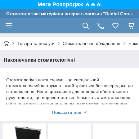
Мега Розпродаж
🔥🔥🔥
Стоматологічні матеріали інтернет-магазин "Dental Group"
Товари та послуги
Стоматологічне обладнання
Нако
Наконечники стоматологічні
Стоматологічні наконечники - це спеціальний
стоматологічний інструмент, який кріпиться безпосередньо до
встановлення. Вони призначені для передачі обертального
руху головки, що перевертається. Більшість стоматологічних
робіт проходить з використанням різних видів наконечників,
через що вони є незамінним інструментом для будь-якого
Показати все
стоматолога.
У нас ви можете купити стоматологічні наконечники всіх
відомих марок і фірм, для всіх видів стоматологічних,
стоматологічних та хірургічних робіт. Так само ми даємо