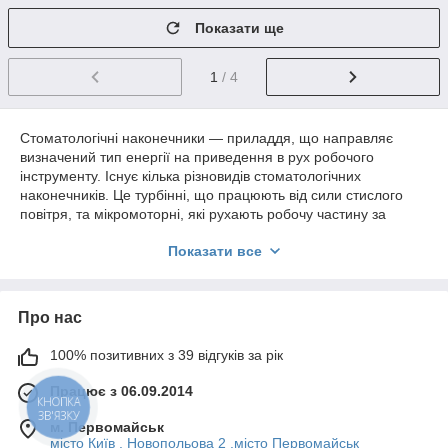
Показати ще
1
/ 4
Стоматологічні наконечники — приладдя, що направляє
визначений тип енергії на приведення в рух робочого
інструменту. Існує кілька різновидів стоматологічних
наконечників. Це турбінні, що працюють від сили стислого
повітря, та мікромоторні, які рухають робочу частину за
допомогою пневмоприводу або електромотору. Серед
Показати все
мікромоторних розрізняють прямі та кутові моделі.
Всі види наконечників мають своє призначення. Вони
характеризуються наступними параметрами:
Про нас
швидкістю обертання;
способом встановлення в установку;
100% позитивних з 39 відгуків за рік
розміром голівки;
Працює з 06.09.2014
наявністю підсвічування чи його відсутністю;
видом системи охолодження;
м. Первомайськ
місто Київ , Новопольова 2 .місто Первомайськ