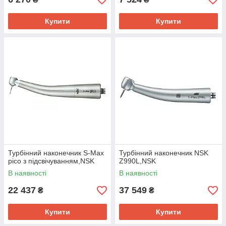
Купити
Купити
Турбінний наконечник S-Max
Турбінний наконечник NSK
pico з підсвічуванням,NSK
Z990L,NSK
В наявності
В наявності
22 437
37 549
₴
₴
Купити
Купити