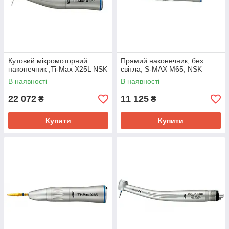
Кутовий мікромоторний
Прямий наконечник, без
наконечник ,Ti-Max X25L NSK
світла, S-MAX M65, NSK
В наявності
В наявності
22 072
11 125
₴
₴
Купити
Купити