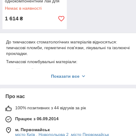
однокомпонентний лак для
тимчасових реставрацій,
Немає в наявності
DMG
1 614
₴
До тимчасових стоматологічних матеріалів відносяться:
тимчасові пломби, герметичні пов'язки, лікувальні та ізолюючі
прокладки.
Тимчасові пломбувальні матеріали:
Штучний дентин
Показати все
Дентін-паста
Цинкевгенольний цемент
Цинк-сульфатні цементи
Про нас
Полікарбоксилатні цементи
100% позитивних з 44 відгуків за рік
Фосфатні цементи
Працює з 06.09.2014
Склоіономірні цементи
Полімерні матеріали
м. Первомайськ
місто Київ , Новопольова 2 .місто Первомайськ