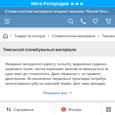
Мега Розпродаж
🔥🔥🔥
Стоматологічні матеріали інтернет-магазин "Dental Group"
Товари та послуги
Стоматологічні матеріали
Тимчасо
Тимчасові пломбувальні матеріали
Лікування запущеного карієсу, пульпіту, видалення судинно-
нервового пучка, чистка кореневих каналів не виконується за
один візит до стоматолога. Дане лікування є, як правило,
двоетапним. Встановлення лікувальної прокладки потребує
запечатування зубу на короткий термін. Для таких випадків
використовують тимчасові пломбувальні матеріали.
Показати все
Основні складові тимчасових пломбувальних матеріалів
наступні:
масляні пасти;
Сортування
0
Фільтри
штучний дентин;