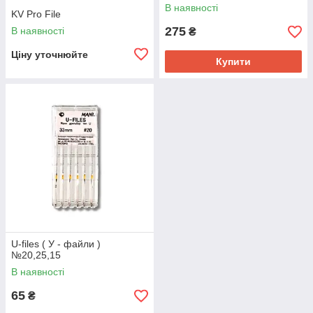
В наявності
KV Pro File
275
В наявності
₴
Ціну уточнюйте
Купити
U-files ( У - файли )
№20,25,15
В наявності
65
₴