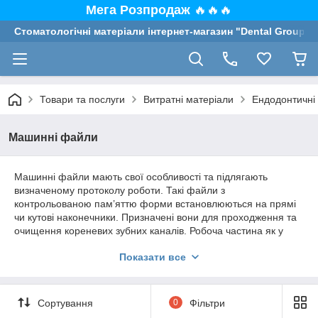
Мега Розпродаж
🔥🔥🔥
Стоматологічні матеріали інтернет-магазин "Dental Group"
Товари та послуги
Витратні матеріали
Ендодонтичні
Машинні файли
Машинні файли мають свої особливості та підлягають
визначеному протоколу роботи. Такі файли з
контрольованою пам’яттю форми встановлюються на прямі
чи кутові наконечники. Призначені вони для проходження та
очищення кореневих зубних каналів. Робоча частина як у
ручного, так і в машинного файлу ідентична. Гнучкі та тонкі
Показати все
стрижні з окрайками, що заточені по спіралі. Кінцівка може
бути гострою чи затупленою. Залежно від призначення,
інструменти виготовляються зі сталі або титану.
Різницю становить ручка файлів. У машинних — це
Сортування
0
Фільтри
перехідник для наконечника. Спосіб кріплення —