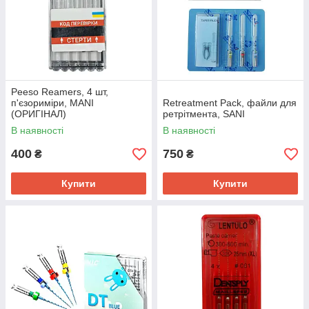
Peeso Reamers, 4 шт,
п'єзориміри, MANI
Retreatment Pack, файли для
(ОРИГІНАЛ)
ретрітмента, SANI
В наявності
В наявності
400
750
₴
₴
Купити
Купити