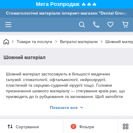
Мега Розпродаж
🔥🔥🔥
Стоматологічні матеріали інтернет-магазин "Dental Group"
Товари та послуги
Витратні матеріали
Шовний матер
Шовний матеріал
Шовний матеріал застосовують в більшості медичних
галузей: стоматології, офтальмології, нейрохірургії,
пластичній та серцево-судинній хірургії тощо. Головне
призначення шовного матеріалу — стягування країв ран, що
призводить до їх рубцювання та загоювання. Щоб запобігти
виникненню абсцесів, свищів, гранульом треба вибирати
Показати все
якісний шовний матеріал, що відповідає призначенню. Саме
такі шовні матеріали пропонує компанія
Dental Group
. На
сайті широкий вибір хірургічних ниток від відомих брендів.
Формуючи післяопераційний шов лікар обирає хірургічну
Сортування
0
Фільтри
нитку за такими ознаками: