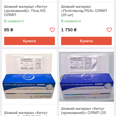
Шовний матеріал «Кетгут
Шовний матеріал
(хромований)» 75см,5/0,
«Полігліколід PGA» ОЛІМП
ОЛІМП
(20 шт)
В наявності
В наявності
85
1 750
₴
₴
Купити
Купити
Шовний матеріал «Кетгут
Шовний матеріал «Кетгут
(хромований)» ОЛІМП (20