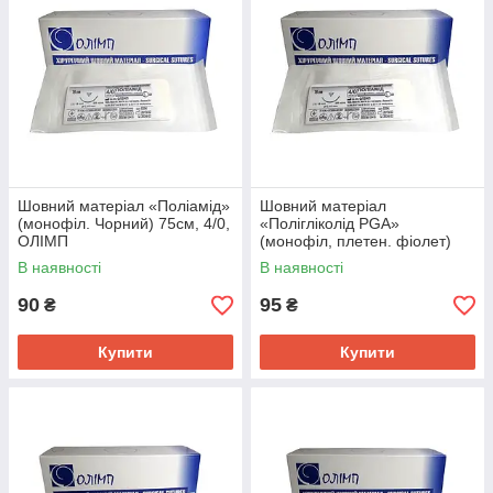
Шовний матеріал «Поліамід»
Шовний матеріал
(монофіл. Чорний) 75см, 4/0,
«Полігліколід PGA»
ОЛІМП
(монофіл, плетен. фіолет)
75см,3/0, ОЛІМП
В наявності
В наявності
90
95
₴
₴
Купити
Купити