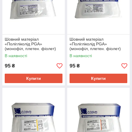
Шовний матеріал
Шовний матеріал
«Полігліколід PGA»
«Полігліколід PGA»
(монофіл, плетен. фіолет)
(монофіл, плетен. фіолет)
75см,4/0, ОЛІМП
75см,5/0, ОЛІМП
В наявності
В наявності
95
95
₴
₴
Купити
Купити